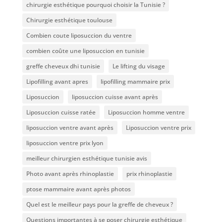
chirurgie esthétique pourquoi choisir la Tunisie ?
Chirurgie esthétique toulouse
Combien coute liposuccion du ventre​
combien coûte une liposuccion en tunisie
greffe cheveux dhi tunisie
Le lifting du visage
Lipofilling avant apres
lipofilling mammaire prix
Liposuccion
liposuccion cuisse avant après
Liposuccion cuisse ratée
Liposuccion homme ventre
liposuccion ventre avant après
Liposuccion ventre prix
liposuccion ventre prix lyon
meilleur chirurgien esthétique tunisie avis
Photo avant après rhinoplastie
prix rhinoplastie
ptose mammaire avant après photos
Quel est le meilleur pays pour la greffe de cheveux ?
Questions importantes à se poser chirurgie esthétique