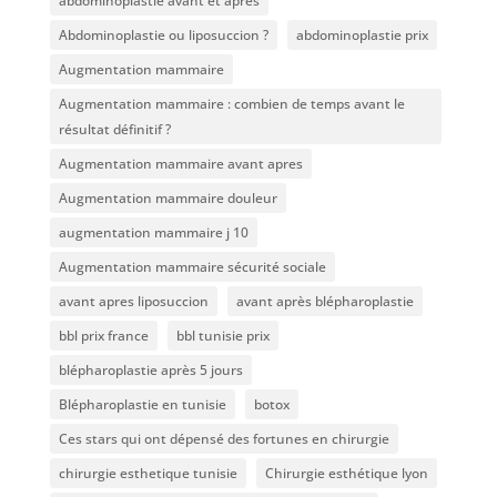
abdominoplastie avant et après
Abdominoplastie ou liposuccion ?
abdominoplastie prix
Augmentation mammaire
Augmentation mammaire : combien de temps avant le
résultat définitif ?
Augmentation mammaire avant apres
Augmentation mammaire douleur
augmentation mammaire j 10
Augmentation mammaire sécurité sociale
avant apres liposuccion
avant après blépharoplastie
bbl prix france
bbl tunisie prix
blépharoplastie après 5 jours
Blépharoplastie en tunisie
botox
Ces stars qui ont dépensé des fortunes en chirurgie
chirurgie esthetique tunisie
Chirurgie esthétique lyon