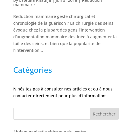
by
Estetika Khadija
|
Juil 5, 2018
|
Réduction
Nos
mammaire
Tarifs
Réduction mammaire geste chirurgical et
chronologie de la guérison ? La chirurgie des seins
Nos
chirurgies
évoque chez la plupart des gens l’intervention
d’augmentation mammaire destinée à augmenter la
taille des seins, et bien que la popularité de
Obésité
l’intervention...
Catégories
Nos
chirurgiens
FAQ
N'hésitez pas à consulter nos articles et ou à nous
contacter directement pour plus d'informations.
Services
Rechercher
Nos
cliniques
Abdominoplastie chirurgie du ventre