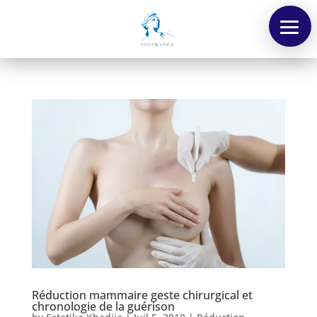
Menu
Réduction mammaire geste chirurgical et
chronologie de la guérison