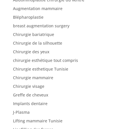
Augmentation mammaire
Blépharoplastie
Nos
articles
breast augmentation surgery
Chirurgie bariatrique
Avant
/
Chirurgie de la silhouette
Après
Chirurgie des yeux
Devis
chirurgie esthétique tout compris
Gratuit
Chirurgie esthetique Tunisie
Chirurgie mammaire
Chirurgie visage
Greffe de cheveux
Implants dentaire
J-Plasma
Lifting mammaire Tunisie