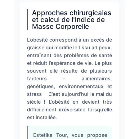
Approches chirurgicales
Obésité
et calcul de l'Indice de
Masse Corporelle
Nos
chirurgiens
L’obésité correspond à un excès de
graisse qui modifie le tissu adipeux,
FAQ
entraînant des problèmes de santé
et réduit l’espérance de vie. Le plus
souvent elle résulte de plusieurs
Services
facteurs − alimentaires,
génétiques, environnementaux et
stress − C’est aujourd’hui le mal du
Nos
cliniques
siècle ! L’obésité en devient très
difficilement irréversible lorsqu’elle
est installée.
Nos
articles
Estetika Tour, vous propose
Avant