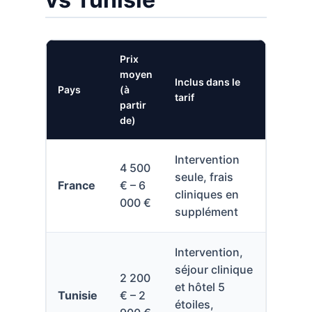
Prix
moyen
Inclus dans le
Pays
(à
tarif
partir
de)
Intervention
4 500
seule, frais
France
€ – 6
cliniques en
000 €
supplément
Intervention,
séjour clinique
2 200
et hôtel 5
Tunisie
€ – 2
étoiles,