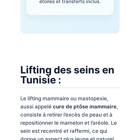
étoiles et transferts inclus.
Nos
Tarifs
Nos
chirurgies
Lifting des seins en
Tunisie :
Obésité
Le lifting mammaire ou mastopexie,
Nos
aussi appelé
cure de ptôse mammaire
,
chirurgiens
consiste à retirer l’excès de peau et à
repositionner le mamelon et l’aréole. Le
FAQ
sein est recentré et raffermi, ce qui
donne un aspect plus jeune et naturel.