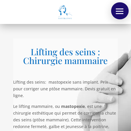
Menu
Lifting des seins :
Chirurgie mammaire
Lifting des seins: mastopexie sans implant. Prix
pour corriger une ptôse mammaire. Devis gratuit en
ligne.
Le lifting mammaire, ou
mastopexie
, est une
chirurgie esthétique qui permet de corriger la chute
des seins (ptôse mammaire). Cette intervention
redonne fermeté, galbe et jeunesse à la poitrine,