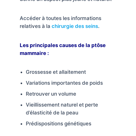
Services
Accéder à toutes les informations
Nos
relatives à la
chirurgie des seins
.
cliniques
Les principales causes de la ptôse
Nos
mammaire :
articles
Avant
Grossesse et allaitement
/
Après
Variations importantes de poids
Devis
Retrouver un volume
Gratuit
Vieillissement naturel et perte
d’élasticité de la peau
Prédispositions génétiques