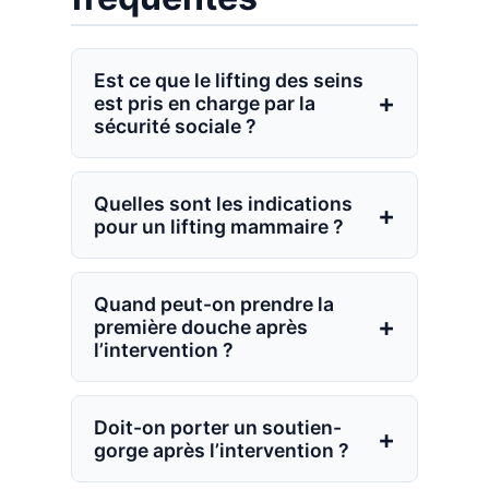
Est ce que le lifting des seins
est pris en charge par la
sécurité sociale ?
En règle générale, le lifting
mammaire (mastopexie) n’est pas
Quelles sont les indications
pour un lifting mammaire ?
pris en charge par la Sécurité
sociale, car il s’agit d’une chirurgie
Il est indiqué pour corriger la ptôse
à visée esthétique. Toutefois, une
mammaire, après une grossesse,
Quand peut-on prendre la
exception existe : si la ptôse
première douche après
une perte de poids ou un
mammaire est liée à une chirurgie
l’intervention ?
relâchement lié à l’âge.
de réduction mammaire (retrait
Dès le lendemain de l’opération.
d'au moins 300 g par sein),
l’opération peut bénéficier d’un
Doit-on porter un soutien-
gorge après l’intervention ?
remboursement partiel.