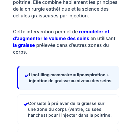
poitrine. Elle combine habilement les principes
Nos
de la chirurgie esthétique et la science des
cliniques
cellules graisseuses par injection.
Cette intervention permet de
remodeler et
Nos
articles
d’augmenter le volume des seins
en utilisant
la graisse
prélevée dans d’autres zones du
Avant
corps.
/
Après
Devis
Lipofilling mammaire = lipoaspiration +
Gratuit
injection de graisse au niveau des seins
Consiste à prélever de la graisse sur
une zone du corps (ventre, cuisses,
hanches) pour l'injecter dans la poitrine.