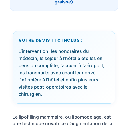
graisse)
Nos
Tarifs
Nos
VOTRE DEVIS TTC INCLUS :
chirurgies
L’intervention, les honoraires du
médecin, le séjour à l’hôtel 5 étoiles en
Obésité
pension complète, l’accueil à l’aéroport,
les transports avec chauffeur privé,
l’infirmière à l’hôtel et enfin plusieurs
Nos
chirurgiens
visites post-opératoires avec le
chirurgien.
FAQ
Services
Le lipofilling mammaire, ou lipomodelage, est
une technique novatrice d’augmentation de la