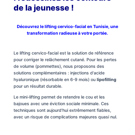
de la jeunesse !
FAQ
Découvrez le lifting cervico-facial en Tunisie, une
Services
transformation radieuse à votre portée.
Nos
Le lifting cervico-facial est la solution de référence
cliniques
pour corriger le relâchement cutané. Pour les pertes
de volume (pommettes), nous proposons des
solutions complémentaires : injections d'acide
Nos
hyaluronique (résorbable en 6-9 mois) ou
lipofilling
articles
pour un résultat durable.
Avant
Le mini-lifting permet de retendre le cou et les
/
bajoues avec une éviction sociale minimale. Ces
Après
techniques sont aujourd'hui extrêmement fiables,
avec un risque de complications majeures quasi nul.
Devis
Gratuit