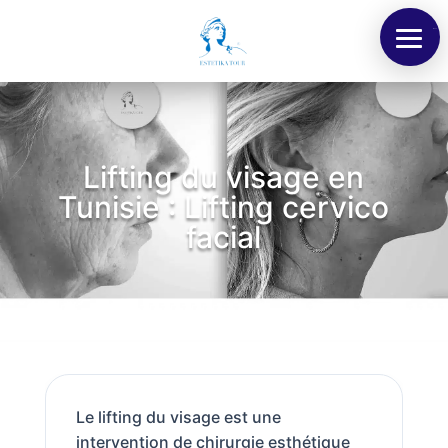
Menu
Lifting du visage en
Tunisie : Lifting cervico
facial
Le lifting du visage est une
intervention de chirurgie esthétique