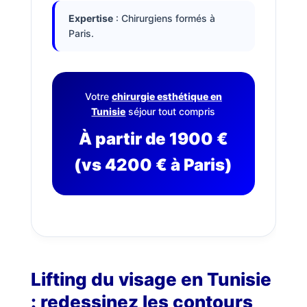
Expertise
: Chirurgiens formés à
Paris.
Votre
chirurgie esthétique en
Tunisie
séjour tout compris
À partir de 1900 €
Nos
Tarifs
(vs 4200 € à Paris)
Nos
chirurgies
Obésité
Lifting du visage en Tunisie
Nos
: redessinez les contours
chirurgiens