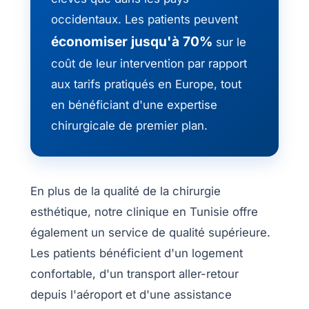
Nos
occidentaux. Les patients peuvent
chirurgies
économiser jusqu'à 70%
sur le
coût de leur intervention par rapport
Obésité
aux tarifs pratiqués en Europe, tout
en bénéficiant d'une expertise
Nos
chirurgicale de premier plan.
chirurgiens
FAQ
En plus de la qualité de la chirurgie
Services
esthétique, notre clinique en Tunisie offre
également un service de qualité supérieure.
Nos
Les patients bénéficient d'un logement
cliniques
confortable, d'un transport aller-retour
depuis l'aéroport et d'une assistance
Nos