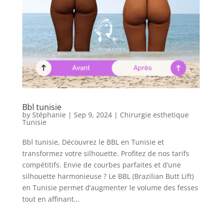
Obésité
Nos
chirurgiens
FAQ
Bbl tunisie
Services
by
Stéphanie
|
Sep 9, 2024
|
Chirurgie esthetique
Tunisie
Bbl tunisie, Découvrez le BBL en Tunisie et
Nos
cliniques
transformez votre silhouette. Profitez de nos tarifs
compétitifs. Envie de courbes parfaites et d’une
silhouette harmonieuse ? Le BBL (Brazilian Butt Lift)
Nos
en Tunisie permet d’augmenter le volume des fesses
articles
tout en affinant...
Avant
/