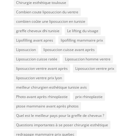
Chirurgie esthétique toulouse
Combien coute liposuccion du ventre​
combien coûte une liposuccion en tunisie
greffe cheveux dhi tunisie
Le lifting du visage
Lipofilling avant apres
lipofilling mammaire prix
Liposuccion
liposuccion cuisse avant après
Liposuccion cuisse ratée
Liposuccion homme ventre
liposuccion ventre avant après
Liposuccion ventre prix
liposuccion ventre prix lyon
meilleur chirurgien esthétique tunisie avis
Photo avant après rhinoplastie
prix rhinoplastie
ptose mammaire avant après photos
Quel est le meilleur pays pour la greffe de cheveux ?
Questions importantes à se poser chirurgie esthétique
redrapage mammaire prix quebec