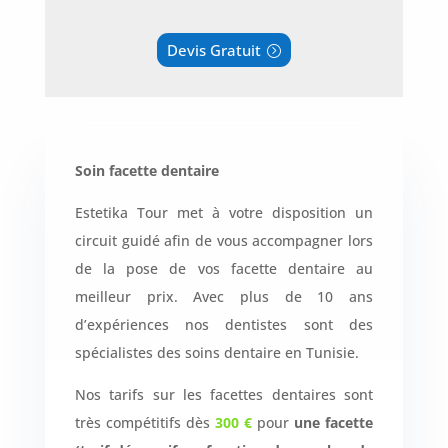
Devis Gratuit
Nos
chirurgiens
FAQ
Soin facette dentaire
Services
Estetika Tour met à votre disposition un
circuit guidé afin de vous accompagner lors
Nos
de la pose de vos
facette dentaire au
cliniques
meilleur prix
. Avec plus de 10 ans
d’expériences nos dentistes sont des
Nos
spécialistes des soins dentaire en Tunisie.
articles
Nos tarifs sur les facettes dentaires sont
Avant
/
très compétitifs dès
300 €
pour
une facette
Après