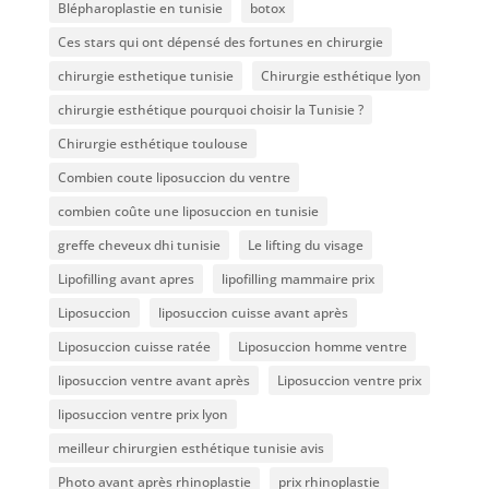
Blépharoplastie en tunisie
botox
Ces stars qui ont dépensé des fortunes en chirurgie
chirurgie esthetique tunisie
Chirurgie esthétique lyon
chirurgie esthétique pourquoi choisir la Tunisie ?
Chirurgie esthétique toulouse
Combien coute liposuccion du ventre​
combien coûte une liposuccion en tunisie
greffe cheveux dhi tunisie
Le lifting du visage
Lipofilling avant apres
lipofilling mammaire prix
Liposuccion
liposuccion cuisse avant après
Liposuccion cuisse ratée
Liposuccion homme ventre
liposuccion ventre avant après
Liposuccion ventre prix
liposuccion ventre prix lyon
meilleur chirurgien esthétique tunisie avis
Photo avant après rhinoplastie
prix rhinoplastie