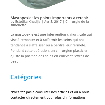
Nos
Tarifs
Mastopexie : les points importants à retenir
by
Estetika Khadija
|
Avr 5, 2017
|
Chirurgie de la
Nos
silhouette
chirurgies
La mastopexie est une intervention chirurgicale qui
vise à remonter et à raffermir les seins qui ont
Obésité
tendance à s’affaisser ou à perdre leur fermeté.
Pendant cette opération, un chirurgien plasticien
ajuste la position des seins en enlevant l’excès de
Nos
chirurgiens
peau...
FAQ
Catégories
Services
N'hésitez pas à consulter nos articles et ou à nous
contacter directement pour plus d'informations.
Nos