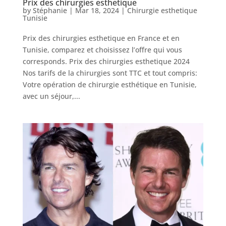
Prix des chirurgies esthetique
chirurgiens
by
Stéphanie
|
Mar 18, 2024
|
Chirurgie esthetique
Tunisie
FAQ
Prix des chirurgies esthetique en France et en
Tunisie, comparez et choisissez l’offre qui vous
Services
corresponds. Prix des chirurgies esthetique 2024
Nos tarifs de la chirurgies sont TTC et tout compris:
Votre opération de chirurgie esthétique en Tunisie,
Nos
avec un séjour,...
cliniques
Nos
articles
Avant
/
Après
Devis
Gratuit