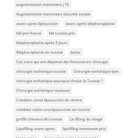
augmentation mammaire j 10
Augmentation mammaire sécurité sociale
avant apres liposuccion
avant après blépharoplastie
bbl prix france
bbl tunisie prix
blépharoplastie après 5 jours
Blépharoplastie en tunisie
botox
Ces stars qui ont dépensé des fortunes en chirurgie
chirurgie esthetique tunisie
Chirurgie esthétique lyon
chirurgie esthétique pourquoi choisir la Tunisie ?
Chirurgie esthétique toulouse
Combien coute liposuccion du ventre​
combien coûte une liposuccion en tunisie
greffe cheveux dhi tunisie
Le lifting du visage
Lipofilling avant apres
lipofilling mammaire prix