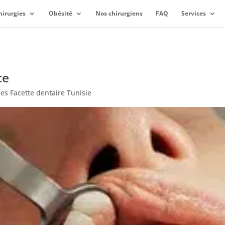
hirurgies
Obésité
Nos chirurgiens
FAQ
Services
ce
les Facette dentaire Tunisie