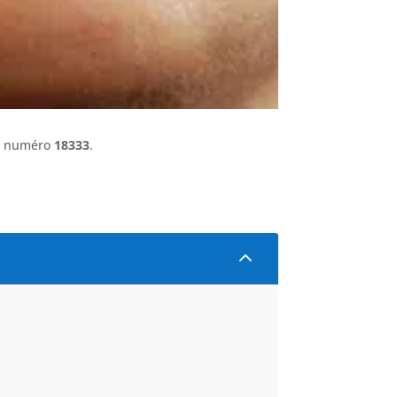
le numéro
18333
.
2