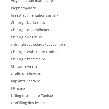
Augmentation mammaire
Blépharoplastie
Nos
breast augmentation surgery
articles
Chirurgie bariatrique
Avant
Chirurgie de la silhouette
/
Après
Chirurgie des yeux
chirurgie esthétique tout compris
Devis
Gratuit
Chirurgie esthetique Tunisie
Chirurgie mammaire
Chirurgie visage
Greffe de cheveux
Implants dentaire
J-Plasma
Lifting mammaire Tunisie
Lipofilling des fesses