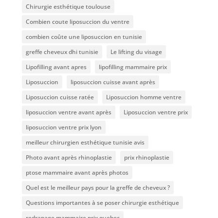
Chirurgie esthétique toulouse
Combien coute liposuccion du ventre​
combien coûte une liposuccion en tunisie
greffe cheveux dhi tunisie
Le lifting du visage
Lipofilling avant apres
lipofilling mammaire prix
Liposuccion
liposuccion cuisse avant après
Liposuccion cuisse ratée
Liposuccion homme ventre
liposuccion ventre avant après
Liposuccion ventre prix
liposuccion ventre prix lyon
meilleur chirurgien esthétique tunisie avis
Photo avant après rhinoplastie
prix rhinoplastie
ptose mammaire avant après photos
Quel est le meilleur pays pour la greffe de cheveux ?
Questions importantes à se poser chirurgie esthétique
redrapage mammaire prix quebec