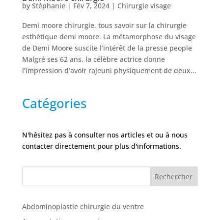
Nos
by
Stéphanie
|
Fév 7, 2024
|
Chirurgie visage
Tarifs
Demi moore chirurgie, tous savoir sur la chirurgie
esthétique demi moore. La métamorphose du visage
Nos
de Demi Moore suscite l’intérêt de la presse people
chirurgies
Malgré ses 62 ans, la célèbre actrice donne
l’impression d’avoir rajeuni physiquement de deux...
Obésité
Catégories
Nos
chirurgiens
N'hésitez pas à consulter nos articles et ou à nous
FAQ
contacter directement pour plus d'informations.
Services
Rechercher
Abdominoplastie chirurgie du ventre
Nos
cliniques