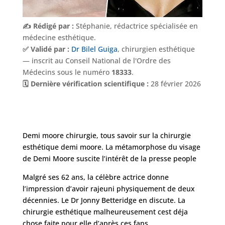
✍️ Rédigé par :
Stéphanie, rédactrice spécialisée en
médecine esthétique.
✅ Validé par :
Dr Bilel Guiga
, chirurgien esthétique
— inscrit au Conseil National de l'Ordre des
Médecins sous le numéro
18333
.
Nos
🗓️ Dernière vérification scientifique :
28 février 2026
Tarifs
Nos
chirurgies
Demi moore chirurgie, tous savoir sur la chirurgie
esthétique demi moore. La métamorphose du visage
de Demi Moore suscite l’intérêt de la presse people
Obésité
Malgré ses 62 ans, la célèbre actrice donne
l’impression d’avoir rajeuni physiquement de deux
Nos
décennies. Le Dr Jonny Betteridge en discute. La
chirurgiens
chirurgie esthétique malheureusement cest déja
FAQ
chose faite pour elle d’après ces fans.