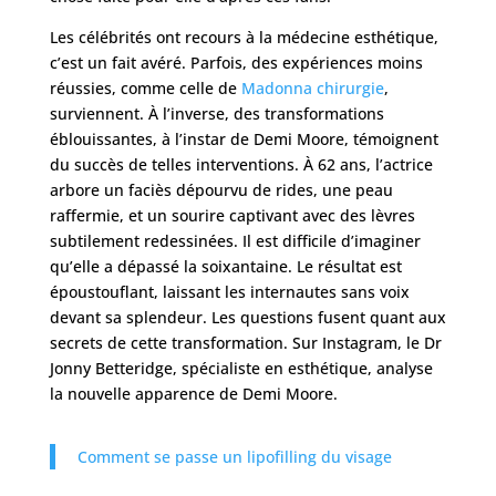
Les célébrités ont recours à la médecine esthétique,
c’est un fait avéré. Parfois, des expériences moins
Services
réussies, comme celle de
Madonna chirurgie
,
surviennent. À l’inverse, des transformations
éblouissantes, à l’instar de Demi Moore, témoignent
Nos
cliniques
du succès de telles interventions. À 62 ans, l’actrice
arbore un faciès dépourvu de rides, une peau
raffermie, et un sourire captivant avec des lèvres
Nos
subtilement redessinées. Il est difficile d’imaginer
articles
qu’elle a dépassé la soixantaine. Le résultat est
époustouflant, laissant les internautes sans voix
Avant
devant sa splendeur. Les questions fusent quant aux
/
Après
secrets de cette transformation. Sur Instagram, le Dr
Jonny Betteridge, spécialiste en esthétique, analyse
Devis
la nouvelle apparence de Demi Moore.
Gratuit
Comment se passe un lipofilling du visage