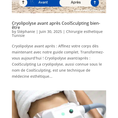
Nos
Tarifs
Cryolipolyse avant après CoolSculpting bien-
être
by
Stéphanie
|
Juin 30, 2025
|
Chirurgie esthetique
Tunisie
Nos
chirurgies
Cryolipolyse avant après : Affinez votre corps dès
maintenant avec notre guide complet. Transformez-
vous aujourd’hui ! Cryolipolyse avant/après :
Obésité
CoolSculpting La cryolipolyse, aussi connue sous le
nom de CoolSculpting, est une technique de
médecine esthétique...
Nos
chirurgiens
FAQ
Services