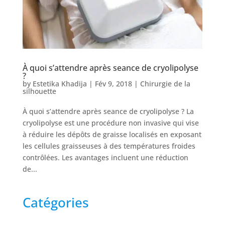
Nos
cliniques
Nos
À quoi s’attendre après seance de cryolipolyse
articles
?
by
Estetika Khadija
|
Fév 9, 2018
|
Chirurgie de la
silhouette
Avant
/
Après
À quoi s’attendre après seance de cryolipolyse ? La
cryolipolyse est une procédure non invasive qui vise
Devis
à réduire les dépôts de graisse localisés en exposant
Gratuit
les cellules graisseuses à des températures froides
contrôlées. Les avantages incluent une réduction
de...
Catégories