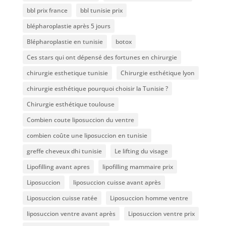
bbl prix france
bbl tunisie prix
blépharoplastie après 5 jours
Blépharoplastie en tunisie
botox
Ces stars qui ont dépensé des fortunes en chirurgie
chirurgie esthetique tunisie
Chirurgie esthétique lyon
chirurgie esthétique pourquoi choisir la Tunisie ?
Chirurgie esthétique toulouse
Combien coute liposuccion du ventre​
combien coûte une liposuccion en tunisie
greffe cheveux dhi tunisie
Le lifting du visage
Lipofilling avant apres
lipofilling mammaire prix
Liposuccion
liposuccion cuisse avant après
Liposuccion cuisse ratée
Liposuccion homme ventre
liposuccion ventre avant après
Liposuccion ventre prix