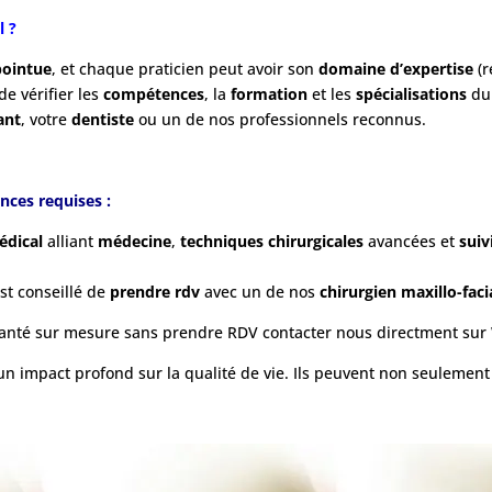
l ?
pointue
, et chaque praticien peut avoir son
domaine d’expertise
(r
de vérifier les
compétences
, la
formation
et les
spécialisations
d
ant
, votre
dentiste
ou un de nos professionnels reconnus.
nces requises :
dical
alliant
médecine
,
techniques chirurgicales
avancées et
suiv
est conseillé de
prendre rdv
avec un de nos
chirurgien maxillo-faci
e santé sur mesure sans prendre RDV contacter nous directment su
t un impact profond sur la qualité de vie. Ils peuvent non seulemen