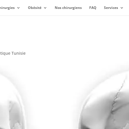
hirurgies
Obésité
Nos chirurgiens
FAQ
Services
etique Tunisie