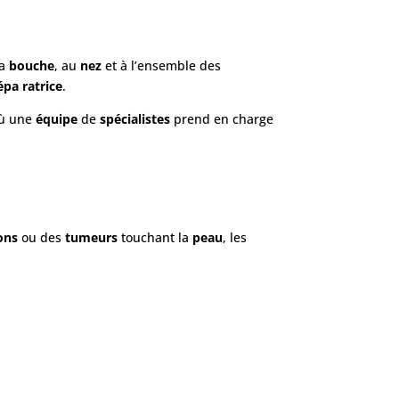
la
bouche
, au
nez
et à l’ensemble des
épa ratrice
.
où une
équipe
de
spécialistes
prend en charge
ons
ou des
tumeurs
touchant la
peau
, les