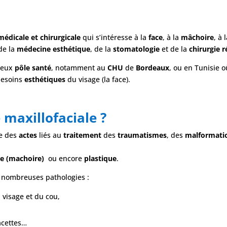
médicale et chirurgicale
qui s’intéresse à la
face
, à la
mâchoire
, à 
 de la
médecine esthétique
, de la
stomatologie
et de la
chirurgie r
breux
pôle santé
, notamment au
CHU
de
Bordeaux
, ou en Tunisie 
besoins
esthétiques
du visage (la face).
 maxillofaciale ?
e des
actes
liés au
traitement
des
traumatismes
, des
malformati
e (machoire)
ou encore
plastique
.
e nombreuses pathologies :
 visage et du cou,
facettes…