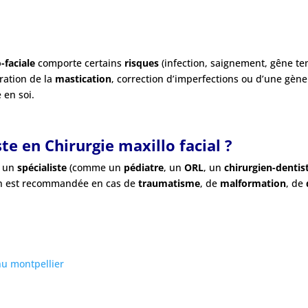
-faciale
comporte certains
risques
(infection, saignement, gêne te
ration de la
mastication
, correction d’imperfections ou d’une gène 
 en soi.
te en Chirurgie maxillo facial ?
 un
spécialiste
(comme un
pédiatre
, un
ORL
, un
chirurgien-dentis
ion est recommandée en cas de
traumatisme
, de
malformation
, de
hu montpellier