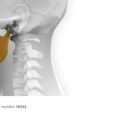
le numéro
18333
.