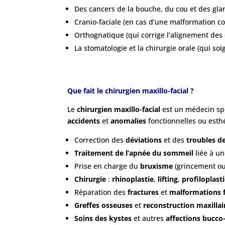
Des cancers de la bouche, du cou et des glan
Cranio-faciale (en cas d’une malformation c
Orthognatique (qui corrige l’alignement des 
La stomatologie et la chirurgie orale (qui so
Que fait le chirurgien maxillo-facial ?
Le
chirurgien maxillo-facial
est un médecin spé
accidents
et
anomalies
fonctionnelles ou esth
Correction des
déviations
et des
troubles de
Traitement de l’apnée du sommeil
liée à u
Prise en charge du
bruxisme
(grincement ou
Chirurgie
:
rhinoplastie
,
lifting
,
profiloplast
Réparation des
fractures
et
malformations f
Greffes osseuses
et
reconstruction maxillai
Soins des kystes
et autres
affections bucco