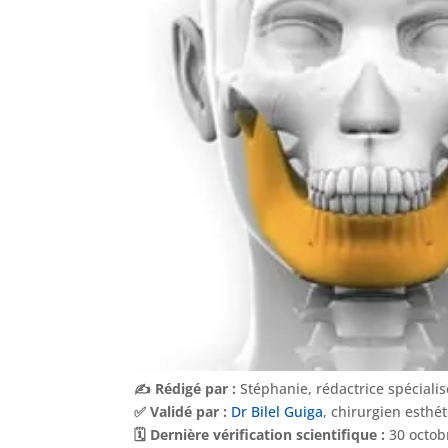
✍️ Rédigé par :
Stéphanie, rédactrice spéciali
✅ Validé par :
Dr Bilel Guiga
, chirurgien esthé
🗓️ Dernière vérification scientifique :
30 octob