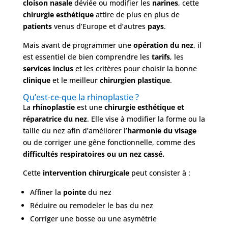
cloison nasale
déviée ou modifier les
narines
, cette
chirurgie esthétique
attire de plus en plus de
patients
venus d’Europe et d’autres
pays
.
Mais avant de programmer une
opération du nez
, il
est essentiel de bien comprendre les
tarifs
, les
services inclus
et les critères pour choisir la bonne
clinique
et le meilleur
chirurgien plastique
.
Nos
Qu’est-ce-que la rhinoplastie ?
Tarifs
La
rhinoplastie
est une
chirurgie esthétique et
réparatrice du nez
. Elle vise à modifier la forme ou la
taille du nez afin d’améliorer l’
harmonie du visage
Nos
chirurgies
ou de corriger une gêne fonctionnelle, comme des
difficultés respiratoires ou un nez cassé.
Cette
intervention chirurgicale
peut consister à :
Obésité
Affiner la
pointe
du nez
Réduire ou remodeler le bas du nez
Nos
chirurgiens
Corriger une bosse ou une asymétrie