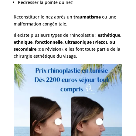
Redresser la pointe du nez
FAQ
Reconstituer le nez après un
traumatisme
ou une
malformation congénitale.
Services
Il existe plusieurs types de rhinoplastie :
esthétique,
ethnique, fonctionnelle, ultrasonique (Piezo), ou
Nos
secondaire
(de révision), elles font toute partie de la
cliniques
chirurgie esthétique du visage.
Nos
articles
Avant
/
Après
Devis
Gratuit