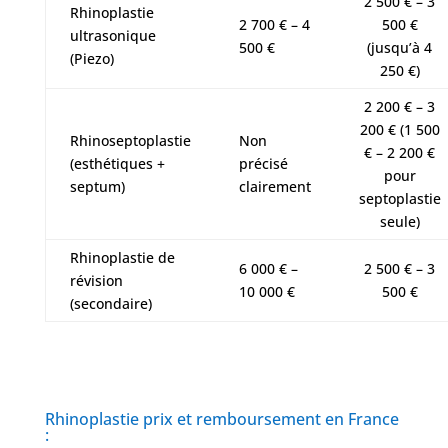
2 500 € – 3
Rhinoplastie
2 700 € – 4
500 €
ultrasonique
500 €
(jusqu’à 4
(Piezo)
250 €)
2 200 € – 3
200 € (1 500
Rhinoseptoplastie
Non
€ – 2 200 €
(esthétiques +
précisé
pour
septum)
clairement
septoplastie
seule)
Rhinoplastie de
6 000 € –
2 500 € – 3
révision
10 000 €
500 €
(secondaire)
Rhinoplastie prix et remboursement en France
: