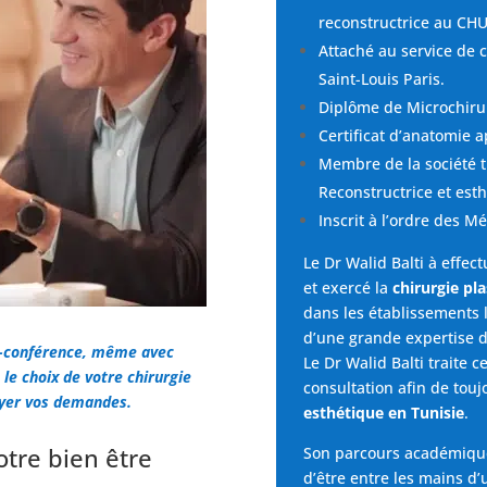
reconstructrice au
CHU
Attaché au service de c
Saint-Louis Paris.
Diplôme de Microchiru
Certificat d’anatomie a
Membre de la société t
Reconstructrice et est
Inscrit à l’ordre des M
Le Dr Walid Balti à effec
et exercé la
chirurgie pl
dans les établissements l
d’une grande expertise d
io-conférence, même avec
Le Dr Walid Balti traite c
le choix de votre chirurgie
consultation afin de touj
oyer vos demandes.
esthétique en Tunisie
.
otre bien être
Son parcours académique
d’être entre les mains d’