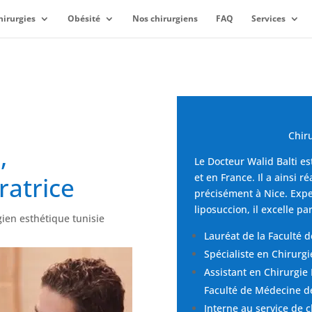
hirurgies
Obésité
Nos chirurgiens
FAQ
Services
Chir
,
Le Docteur Walid Balti es
et en France. Il a ainsi r
ratrice
précisément à Nice. Expe
liposuccion, il excelle pa
ien esthétique tunisie
Lauréat de la Faculté 
Spécialiste en Chirurgi
Assistant en Chirurgie 
Faculté de Médecine d
Interne au service de c