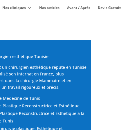
Nos cliniques
Nos articles
Avant / Après
Devis Gratuit
urgien esthétique Tunisie
t un chirurgien esthétique répute en Tunisie
éalisé son internat en France, plus
rt dans la chirurgie Mammaire et en
r un travail rigoureux et précis.
de Médecine de Tunis
e Plastique Reconstructrice et Esthétique
Plastique Reconstructrice et Esthétique à la
e Tunis
hirurgie plastique, Esthétique et