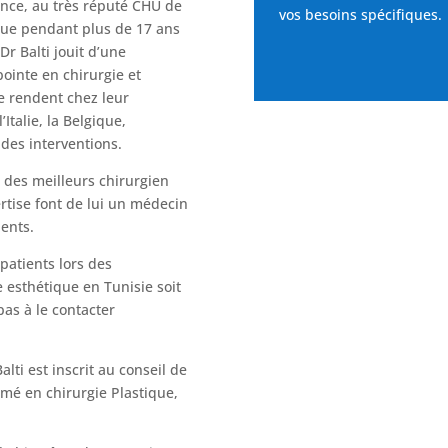
rance, au très réputé CHU de
vos besoins spécifiques.
tique pendant plus de 17 ans
Dr Balti jouit d’une
pointe en chirurgie et
e rendent chez leur
’Italie, la Belgique,
 des interventions.
n des meilleurs chirurgien
rtise font de lui un médecin
ients.
 patients lors des
e esthétique en Tunisie soit
pas à le contacter
lti est inscrit au conseil de
mé en chirurgie Plastique,