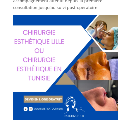
accompagnement attentif depuis la première
chirurgies
consultation jusqu’au suivi post-opératoire.
Obésité
Nos
chirurgiens
FAQ
Services
Nos
cliniques
Nos
articles