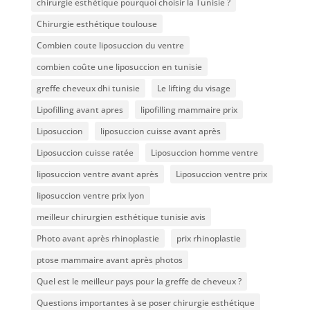
chirurgie esthétique pourquoi choisir la Tunisie ?
Chirurgie esthétique toulouse
Combien coute liposuccion du ventre​
combien coûte une liposuccion en tunisie
greffe cheveux dhi tunisie
Le lifting du visage
Lipofilling avant apres
lipofilling mammaire prix
Liposuccion
liposuccion cuisse avant après
Liposuccion cuisse ratée
Liposuccion homme ventre
liposuccion ventre avant après
Liposuccion ventre prix
liposuccion ventre prix lyon
meilleur chirurgien esthétique tunisie avis
Photo avant après rhinoplastie
prix rhinoplastie
ptose mammaire avant après photos
Quel est le meilleur pays pour la greffe de cheveux ?
Questions importantes à se poser chirurgie esthétique