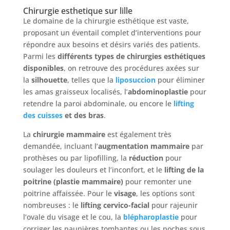
Chirurgie esthetique sur lille
Avant
Le domaine de la chirurgie esthétique est vaste,
/
Après
proposant un éventail complet d’interventions pour
répondre aux besoins et désirs variés des patients.
Devis
Parmi les
différents types de chirurgies esthétiques
Gratuit
disponibles
, on retrouve des procédures axées sur
la
silhouette
, telles que la
liposuccion
pour éliminer
les amas graisseux localisés, l’
abdominoplastie
pour
retendre la paroi abdominale, ou encore le
lifting
des cuisses
et des bras
.
La
chirurgie mammaire
est également très
demandée, incluant l’
augmentation mammaire
par
prothèses ou par lipofilling, la
réduction
pour
soulager les douleurs et l’inconfort, et le
lifting de la
poitrine (plastie mammaire)
pour remonter une
poitrine affaissée. Pour le
visage
, les options sont
nombreuses : le
lifting cervico-facial
pour rajeunir
l’ovale du visage et le cou, la
blépharoplastie
pour
corriger les paupières tombantes ou les poches sous