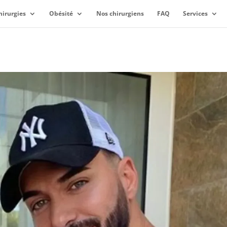
hirurgies
Obésité
Nos chirurgiens
FAQ
Services