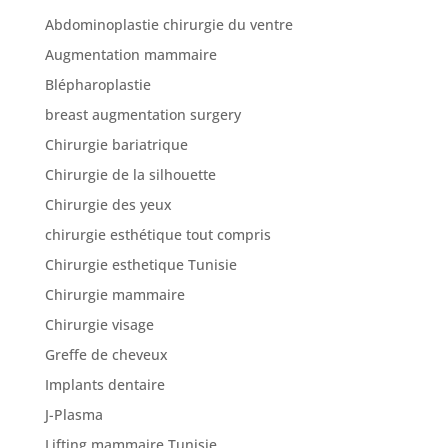
Abdominoplastie chirurgie du ventre
Nos
Augmentation mammaire
chirurgies
Blépharoplastie
breast augmentation surgery
Obésité
Chirurgie bariatrique
Chirurgie de la silhouette
Nos
Chirurgie des yeux
chirurgiens
chirurgie esthétique tout compris
FAQ
Chirurgie esthetique Tunisie
Chirurgie mammaire
Services
Chirurgie visage
Greffe de cheveux
Nos
Implants dentaire
cliniques
J-Plasma
Lifting mammaire Tunisie