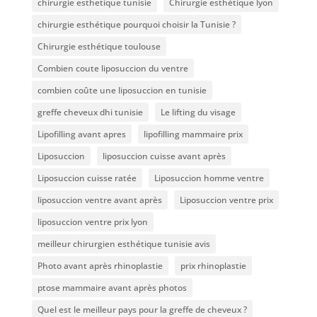
chirurgie esthetique tunisie
Chirurgie esthétique lyon
chirurgie esthétique pourquoi choisir la Tunisie ?
Chirurgie esthétique toulouse
Combien coute liposuccion du ventre​
combien coûte une liposuccion en tunisie
greffe cheveux dhi tunisie
Le lifting du visage
Lipofilling avant apres
lipofilling mammaire prix
Liposuccion
liposuccion cuisse avant après
Liposuccion cuisse ratée
Liposuccion homme ventre
liposuccion ventre avant après
Liposuccion ventre prix
liposuccion ventre prix lyon
meilleur chirurgien esthétique tunisie avis
Photo avant après rhinoplastie
prix rhinoplastie
ptose mammaire avant après photos
Quel est le meilleur pays pour la greffe de cheveux ?