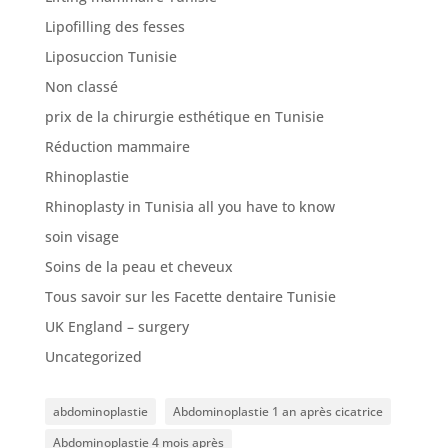
Nos
Lipofilling des fesses
articles
Liposuccion Tunisie
Avant
Non classé
/
Après
prix de la chirurgie esthétique en Tunisie
Réduction mammaire
Devis
Gratuit
Rhinoplastie
Rhinoplasty in Tunisia all you have to know
soin visage
Soins de la peau et cheveux
Tous savoir sur les Facette dentaire Tunisie
UK England – surgery
Uncategorized
abdominoplastie
Abdominoplastie 1 an après cicatrice
Abdominoplastie 4 mois après