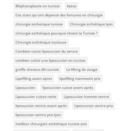
Blépharoplastie en tunisie
botox
Ces stars qui ont dépensé des fortunes en chirurgie
chirurgie esthetique tunisie
Chirurgie esthétique lyon
chirurgie esthétique pourquoi choisir la Tunisie ?
Chirurgie esthétique toulouse
Combien coute liposuccion du ventre​
combien coûte une liposuccion en tunisie
greffe cheveux dhi tunisie
Le lifting du visage
Lipofilling avant apres
lipofilling mammaire prix
Liposuccion
liposuccion cuisse avant après
Liposuccion cuisse ratée
Liposuccion homme ventre
liposuccion ventre avant après
Liposuccion ventre prix
liposuccion ventre prix lyon
meilleur chirurgien esthétique tunisie avis