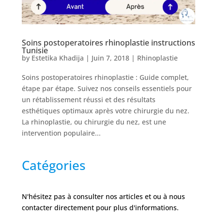
Nos
Tarifs
Soins postoperatoires rhinoplastie instructions
Nos
Tunisie
chirurgies
by
Estetika Khadija
|
Juin 7, 2018
|
Rhinoplastie
Soins postoperatoires rhinoplastie : Guide complet,
Obésité
étape par étape. Suivez nos conseils essentiels pour
un rétablissement réussi et des résultats
esthétiques optimaux après votre chirurgie du nez.
Nos
La rhinoplastie, ou chirurgie du nez, est une
chirurgiens
intervention populaire...
FAQ
Catégories
Services
N'hésitez pas à consulter nos articles et ou à nous
contacter directement pour plus d'informations.
Nos