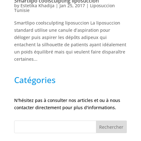
Smartlipo coolsculpting liposuccion
Nos
by
Estetika Khadija
|
Jan 25, 2017
|
Liposuccion
Tarifs
Tunisie
Smartlipo coolsculpting liposuccion La liposuccion
Nos
standard utilise une canule d’aspiration pour
chirurgies
déloger puis aspirer les dépôts adipeux qui
entachent la silhouette de patients ayant idéalement
un poids équilibré mais qui veulent faire disparaître
Obésité
certaines...
Nos
Catégories
chirurgiens
FAQ
N'hésitez pas à consulter nos articles et ou à nous
contacter directement pour plus d'informations.
Services
Rechercher
Nos
cliniques