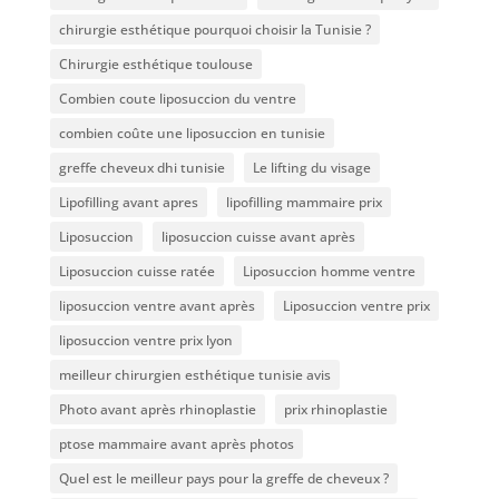
chirurgie esthétique pourquoi choisir la Tunisie ?
Chirurgie esthétique toulouse
Combien coute liposuccion du ventre​
combien coûte une liposuccion en tunisie
greffe cheveux dhi tunisie
Le lifting du visage
Lipofilling avant apres
lipofilling mammaire prix
Liposuccion
liposuccion cuisse avant après
Liposuccion cuisse ratée
Liposuccion homme ventre
liposuccion ventre avant après
Liposuccion ventre prix
liposuccion ventre prix lyon
meilleur chirurgien esthétique tunisie avis
Photo avant après rhinoplastie
prix rhinoplastie
ptose mammaire avant après photos
Quel est le meilleur pays pour la greffe de cheveux ?