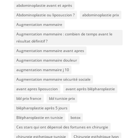
abdominoplastie avant et après
Abdominoplastie ou liposuccion ?
abdominoplastie prix
Augmentation mammaire
Augmentation mammaire : combien de temps avant le
résultat définitif ?
Augmentation mammaire avant apres
Augmentation mammaire douleur
augmentation mammaire j 10
Augmentation mammaire sécurité sociale
avant apres liposuccion
avant après blépharoplastie
bbl prix france
bbl tunisie prix
blépharoplastie après 5 jours
Blépharoplastie en tunisie
botox
Ces stars qui ont dépensé des fortunes en chirurgie
chirurgie esthetique tunisie
Chirurgie esthétique lyon