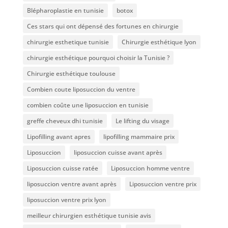
Blépharoplastie en tunisie
botox
Ces stars qui ont dépensé des fortunes en chirurgie
chirurgie esthetique tunisie
Chirurgie esthétique lyon
chirurgie esthétique pourquoi choisir la Tunisie ?
Chirurgie esthétique toulouse
Combien coute liposuccion du ventre​
combien coûte une liposuccion en tunisie
greffe cheveux dhi tunisie
Le lifting du visage
Lipofilling avant apres
lipofilling mammaire prix
Liposuccion
liposuccion cuisse avant après
Liposuccion cuisse ratée
Liposuccion homme ventre
liposuccion ventre avant après
Liposuccion ventre prix
liposuccion ventre prix lyon
meilleur chirurgien esthétique tunisie avis