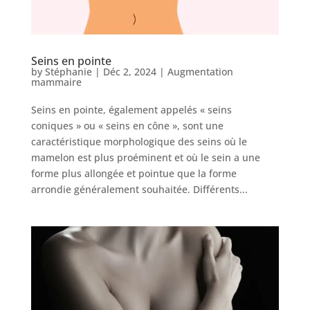
Seins en pointe
Nos
by
Stéphanie
|
Déc 2, 2024
|
Augmentation
Tarifs
mammaire
Seins en pointe, également appelés « seins
coniques » ou « seins en cône », sont une
Nos
chirurgies
caractéristique morphologique des seins où le
mamelon est plus proéminent et où le sein a une
forme plus allongée et pointue que la forme
Obésité
arrondie généralement souhaitée. Différents...
Nos
chirurgiens
FAQ