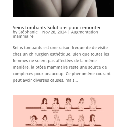
Services
Nos
cliniques
Seins tombants Solutions pour remonter
by
Stéphanie
|
Nov 28, 2024
|
Augmentation
mammaire
Nos
Seins tombants est une raison fréquente de visite
articles
chez un chirurgien esthétique. Bien que toutes les
femmes ne soient pas affectées de la même
Avant
manière, la ptôse mammaire reste une source de
/
Après
complexes pour beaucoup. Ce phénomène courant
peut avoir diverses causes, mais...
Devis
Gratuit