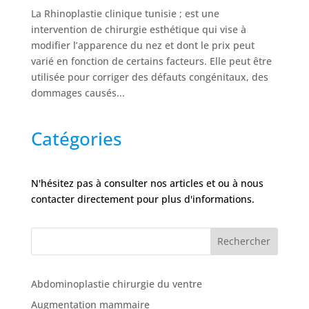
Tarifs
La Rhinoplastie clinique tunisie ; est une
intervention de chirurgie esthétique qui vise à
modifier l’apparence du nez et dont le prix peut
Nos
varié en fonction de certains facteurs. Elle peut être
chirurgies
utilisée pour corriger des défauts congénitaux, des
dommages causés...
Obésité
Catégories
Nos
chirurgiens
N'hésitez pas à consulter nos articles et ou à nous
contacter directement pour plus d'informations.
FAQ
Rechercher
Services
Abdominoplastie chirurgie du ventre
Nos
cliniques
Augmentation mammaire