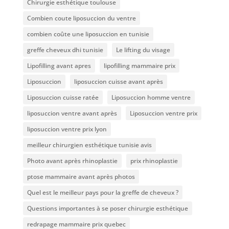
Chirurgie esthétique toulouse
Combien coute liposuccion du ventre​
combien coûte une liposuccion en tunisie
greffe cheveux dhi tunisie
Le lifting du visage
Lipofilling avant apres
lipofilling mammaire prix
Liposuccion
liposuccion cuisse avant après
Liposuccion cuisse ratée
Liposuccion homme ventre
liposuccion ventre avant après
Liposuccion ventre prix
liposuccion ventre prix lyon
meilleur chirurgien esthétique tunisie avis
Photo avant après rhinoplastie
prix rhinoplastie
ptose mammaire avant après photos
Quel est le meilleur pays pour la greffe de cheveux ?
Questions importantes à se poser chirurgie esthétique
redrapage mammaire prix quebec