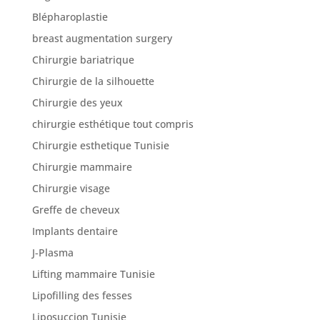
Blépharoplastie
breast augmentation surgery
Nos
articles
Chirurgie bariatrique
Chirurgie de la silhouette
Avant
/
Chirurgie des yeux
Après
chirurgie esthétique tout compris
Devis
Chirurgie esthetique Tunisie
Gratuit
Chirurgie mammaire
Chirurgie visage
Greffe de cheveux
Implants dentaire
J-Plasma
Lifting mammaire Tunisie
Lipofilling des fesses
Liposuccion Tunisie