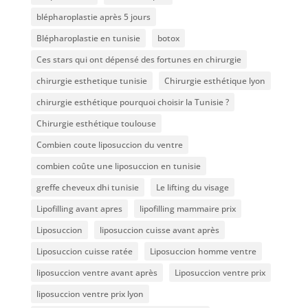
blépharoplastie après 5 jours
Blépharoplastie en tunisie
botox
Ces stars qui ont dépensé des fortunes en chirurgie
chirurgie esthetique tunisie
Chirurgie esthétique lyon
chirurgie esthétique pourquoi choisir la Tunisie ?
Chirurgie esthétique toulouse
Combien coute liposuccion du ventre​
combien coûte une liposuccion en tunisie
greffe cheveux dhi tunisie
Le lifting du visage
Lipofilling avant apres
lipofilling mammaire prix
Liposuccion
liposuccion cuisse avant après
Liposuccion cuisse ratée
Liposuccion homme ventre
liposuccion ventre avant après
Liposuccion ventre prix
liposuccion ventre prix lyon