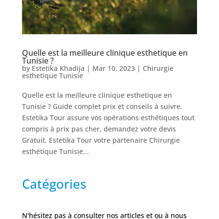
Nos
Tarifs
Nos
Quelle est la meilleure clinique esthetique en
chirurgies
Tunisie ?
by
Estetika Khadija
|
Mar 10, 2023
|
Chirurgie
esthetique Tunisie
Obésité
Quelle est la meilleure clinique esthetique en
Tunisie ? Guide complet prix et conseils à suivre.
Estetika Tour assure vos opérations esthétiques tout
Nos
compris à prix pas cher, demandez votre devis
chirurgiens
Gratuit. Estetika Tour votre partenaire Chirurgie
FAQ
esthétique Tunisie...
Catégories
Services
N'hésitez pas à consulter nos articles et ou à nous
Nos