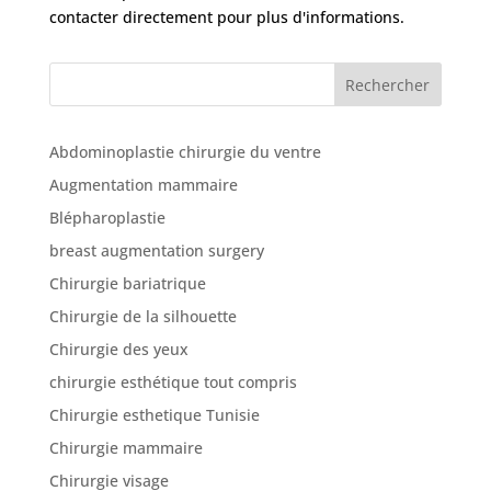
cliniques
contacter directement pour plus d'informations.
Nos
Rechercher
articles
Avant
Abdominoplastie chirurgie du ventre
/
Après
Augmentation mammaire
Blépharoplastie
Devis
Gratuit
breast augmentation surgery
Chirurgie bariatrique
Chirurgie de la silhouette
Chirurgie des yeux
chirurgie esthétique tout compris
Chirurgie esthetique Tunisie
Chirurgie mammaire
Chirurgie visage