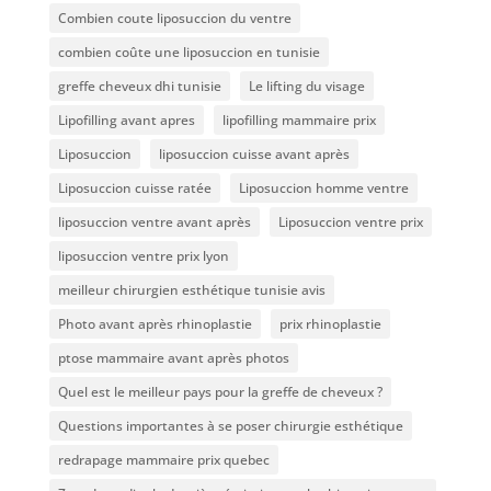
Combien coute liposuccion du ventre​
combien coûte une liposuccion en tunisie
greffe cheveux dhi tunisie
Le lifting du visage
Lipofilling avant apres
lipofilling mammaire prix
Liposuccion
liposuccion cuisse avant après
Liposuccion cuisse ratée
Liposuccion homme ventre
liposuccion ventre avant après
Liposuccion ventre prix
liposuccion ventre prix lyon
meilleur chirurgien esthétique tunisie avis
Photo avant après rhinoplastie
prix rhinoplastie
ptose mammaire avant après photos
Quel est le meilleur pays pour la greffe de cheveux ?
Questions importantes à se poser chirurgie esthétique
redrapage mammaire prix quebec