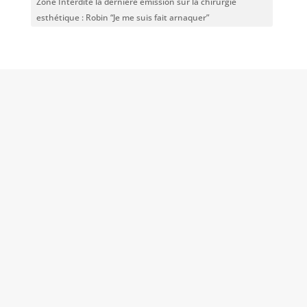
Zone Interdite la dernière émission sur la chirurgie
esthétique : Robin “Je me suis fait arnaquer”