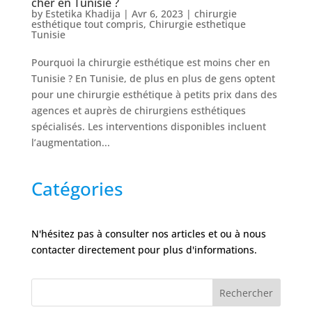
cher en Tunisie ?
by
Estetika Khadija
|
Avr 6, 2023
|
chirurgie
Nos
esthétique tout compris
,
Chirurgie esthetique
cliniques
Tunisie
Pourquoi la chirurgie esthétique est moins cher en
Nos
Tunisie ? En Tunisie, de plus en plus de gens optent
articles
pour une chirurgie esthétique à petits prix dans des
agences et auprès de chirurgiens esthétiques
Avant
spécialisés. Les interventions disponibles incluent
/
Après
l’augmentation...
Devis
Gratuit
Catégories
N'hésitez pas à consulter nos articles et ou à nous
contacter directement pour plus d'informations.
Rechercher