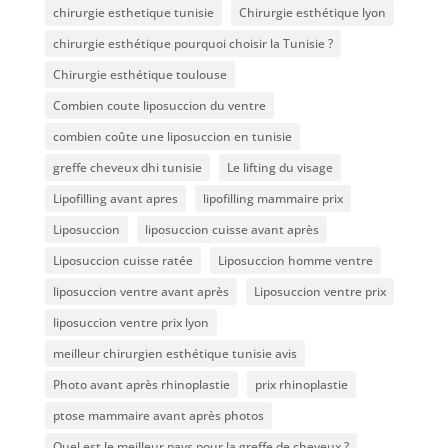
chirurgie esthetique tunisie
Chirurgie esthétique lyon
chirurgie esthétique pourquoi choisir la Tunisie ?
Chirurgie esthétique toulouse
Combien coute liposuccion du ventre​
combien coûte une liposuccion en tunisie
greffe cheveux dhi tunisie
Le lifting du visage
Lipofilling avant apres
lipofilling mammaire prix
Liposuccion
liposuccion cuisse avant après
Liposuccion cuisse ratée
Liposuccion homme ventre
liposuccion ventre avant après
Liposuccion ventre prix
liposuccion ventre prix lyon
meilleur chirurgien esthétique tunisie avis
Photo avant après rhinoplastie
prix rhinoplastie
ptose mammaire avant après photos
Quel est le meilleur pays pour la greffe de cheveux ?