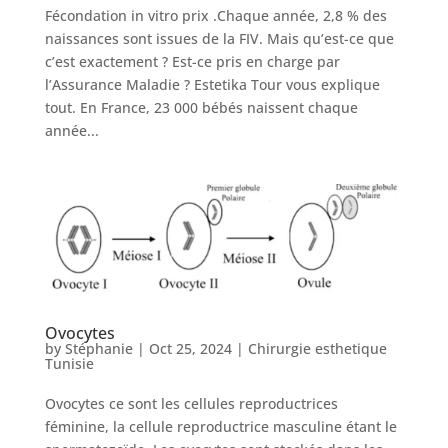
Fécondation in vitro prix .Chaque année, 2,8 % des
Nos
naissances sont issues de la FIV. Mais qu’est-ce que
Tarifs
c’est exactement ? Est-ce pris en charge par
l’Assurance Maladie ? Estetika Tour vous explique
tout. En France, 23 000 bébés naissent chaque
Nos
année...
chirurgies
Obésité
Nos
chirurgiens
FAQ
Ovocytes
by
Stéphanie
|
Oct 25, 2024
|
Chirurgie esthetique
Tunisie
Services
Ovocytes ce sont les cellules reproductrices
féminine, la cellule reproductrice masculine étant le