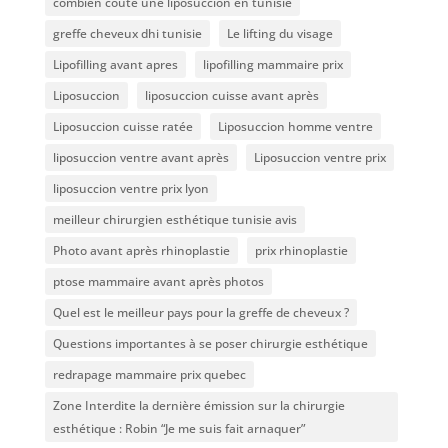
combien coûte une liposuccion en tunisie
greffe cheveux dhi tunisie
Le lifting du visage
Lipofilling avant apres
lipofilling mammaire prix
Liposuccion
liposuccion cuisse avant après
Liposuccion cuisse ratée
Liposuccion homme ventre
liposuccion ventre avant après
Liposuccion ventre prix
liposuccion ventre prix lyon
meilleur chirurgien esthétique tunisie avis
Photo avant après rhinoplastie
prix rhinoplastie
ptose mammaire avant après photos
Quel est le meilleur pays pour la greffe de cheveux ?
Questions importantes à se poser chirurgie esthétique
redrapage mammaire prix quebec
Zone Interdite la dernière émission sur la chirurgie
esthétique : Robin “Je me suis fait arnaquer”