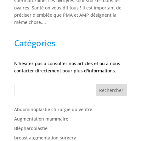
spermatozoïde. Les ovocytes sont stockés dans les
Nos
ovaires. Santé on vous dit tous ! Il est important de
cliniques
préciser d’emblée que PMA et AMP désignent la
même chose....
Nos
articles
Catégories
Avant
/
Après
N'hésitez pas à consulter nos articles et ou à nous
contacter directement pour plus d'informations.
Devis
Gratuit
Rechercher
Abdominoplastie chirurgie du ventre
Augmentation mammaire
Blépharoplastie
breast augmentation surgery