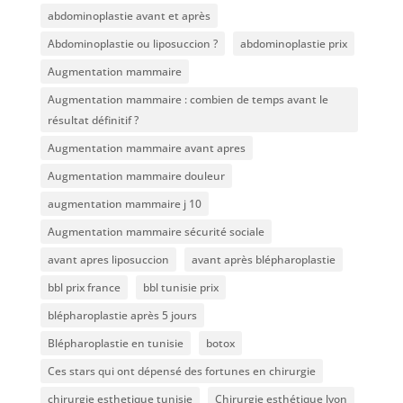
abdominoplastie avant et après
Abdominoplastie ou liposuccion ?
abdominoplastie prix
Augmentation mammaire
Augmentation mammaire : combien de temps avant le
résultat définitif ?
Augmentation mammaire avant apres
Augmentation mammaire douleur
augmentation mammaire j 10
Augmentation mammaire sécurité sociale
avant apres liposuccion
avant après blépharoplastie
bbl prix france
bbl tunisie prix
blépharoplastie après 5 jours
Blépharoplastie en tunisie
botox
Ces stars qui ont dépensé des fortunes en chirurgie
chirurgie esthetique tunisie
Chirurgie esthétique lyon