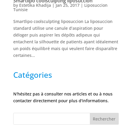
Smartlipo coolsculpting liposuccion
Nos
by
Estetika Khadija
|
Jan 25, 2017
|
Liposuccion
Tarifs
Tunisie
Smartlipo coolsculpting liposuccion La liposuccion
Nos
standard utilise une canule d’aspiration pour
chirurgies
déloger puis aspirer les dépôts adipeux qui
entachent la silhouette de patients ayant idéalement
un poids équilibré mais qui veulent faire disparaître
Obésité
certaines...
Nos
Catégories
chirurgiens
FAQ
N'hésitez pas à consulter nos articles et ou à nous
contacter directement pour plus d'informations.
Services
Rechercher
Nos
cliniques