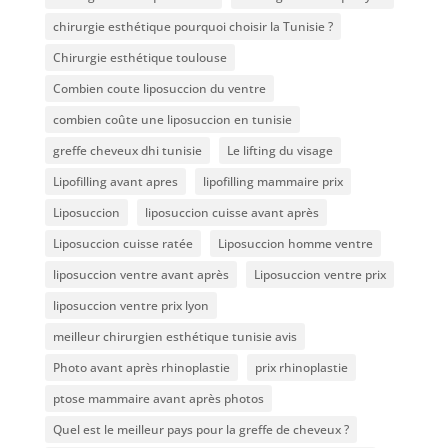
chirurgie esthétique pourquoi choisir la Tunisie ?
Chirurgie esthétique toulouse
Combien coute liposuccion du ventre​
combien coûte une liposuccion en tunisie
greffe cheveux dhi tunisie
Le lifting du visage
Lipofilling avant apres
lipofilling mammaire prix
Liposuccion
liposuccion cuisse avant après
Liposuccion cuisse ratée
Liposuccion homme ventre
liposuccion ventre avant après
Liposuccion ventre prix
liposuccion ventre prix lyon
meilleur chirurgien esthétique tunisie avis
Photo avant après rhinoplastie
prix rhinoplastie
ptose mammaire avant après photos
Quel est le meilleur pays pour la greffe de cheveux ?