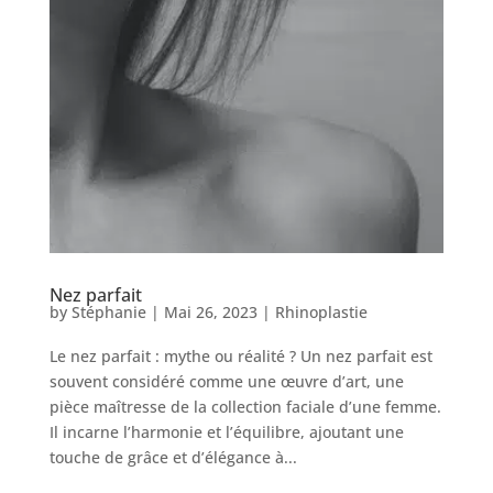
Nos
Tarifs
Nos
chirurgies
Obésité
Nos
Nez parfait
chirurgiens
by
Stéphanie
|
Mai 26, 2023
|
Rhinoplastie
FAQ
Le nez parfait : mythe ou réalité ? Un nez parfait est
souvent considéré comme une œuvre d’art, une
pièce maîtresse de la collection faciale d’une femme.
Services
Il incarne l’harmonie et l’équilibre, ajoutant une
touche de grâce et d’élégance à...