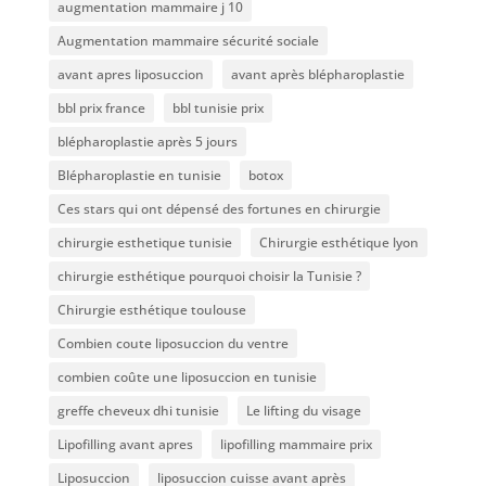
augmentation mammaire j 10
Augmentation mammaire sécurité sociale
avant apres liposuccion
avant après blépharoplastie
bbl prix france
bbl tunisie prix
blépharoplastie après 5 jours
Blépharoplastie en tunisie
botox
Ces stars qui ont dépensé des fortunes en chirurgie
chirurgie esthetique tunisie
Chirurgie esthétique lyon
chirurgie esthétique pourquoi choisir la Tunisie ?
Chirurgie esthétique toulouse
Combien coute liposuccion du ventre​
combien coûte une liposuccion en tunisie
greffe cheveux dhi tunisie
Le lifting du visage
Lipofilling avant apres
lipofilling mammaire prix
Liposuccion
liposuccion cuisse avant après