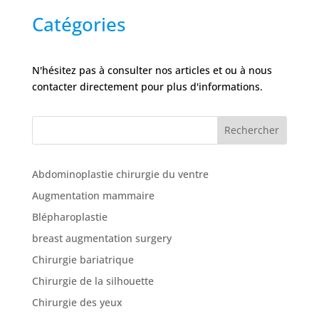
Nos
cliniques
Catégories
Nos
N'hésitez pas à consulter nos articles et ou à nous
articles
contacter directement pour plus d'informations.
Avant
/
Après
Rechercher
Devis
Gratuit
Abdominoplastie chirurgie du ventre
Augmentation mammaire
Blépharoplastie
breast augmentation surgery
Chirurgie bariatrique
Chirurgie de la silhouette
Chirurgie des yeux