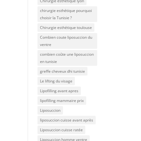
Chirurgie esthétique lyon
chirurgie esthétique pourquoi
choisir la Tunisie ?
Chirurgie esthétique toulouse
Combien coute liposuccion du
ventre​
combien coûte une liposuccion
en tunisie
greffe cheveux dhi tunisie
Le lifting du visage
Lipofilling avant apres
lipofilling mammaire prix
Liposuccion
liposuccion cuisse avant après
Liposuccion cuisse ratée
Liposuccion homme ventre