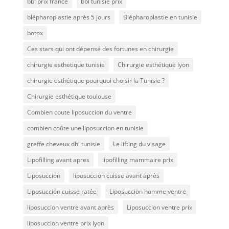
bbl prix france
bbl tunisie prix
blépharoplastie après 5 jours
Blépharoplastie en tunisie
botox
Ces stars qui ont dépensé des fortunes en chirurgie
chirurgie esthetique tunisie
Chirurgie esthétique lyon
chirurgie esthétique pourquoi choisir la Tunisie ?
Chirurgie esthétique toulouse
Combien coute liposuccion du ventre​
combien coûte une liposuccion en tunisie
greffe cheveux dhi tunisie
Le lifting du visage
Lipofilling avant apres
lipofilling mammaire prix
Liposuccion
liposuccion cuisse avant après
Liposuccion cuisse ratée
Liposuccion homme ventre
liposuccion ventre avant après
Liposuccion ventre prix
liposuccion ventre prix lyon