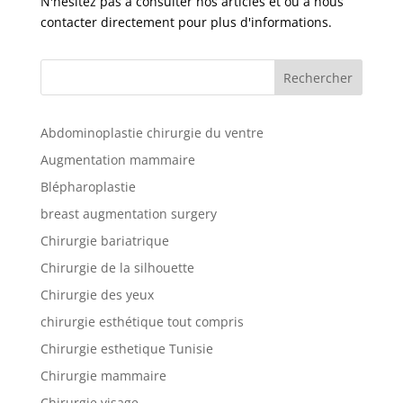
N'hésitez pas à consulter nos articles et ou à nous
Nos
contacter directement pour plus d'informations.
Tarifs
Rechercher
Nos
chirurgies
Abdominoplastie chirurgie du ventre
Augmentation mammaire
Obésité
Blépharoplastie
breast augmentation surgery
Nos
chirurgiens
Chirurgie bariatrique
Chirurgie de la silhouette
FAQ
Chirurgie des yeux
chirurgie esthétique tout compris
Services
Chirurgie esthetique Tunisie
Chirurgie mammaire
Nos
Chirurgie visage