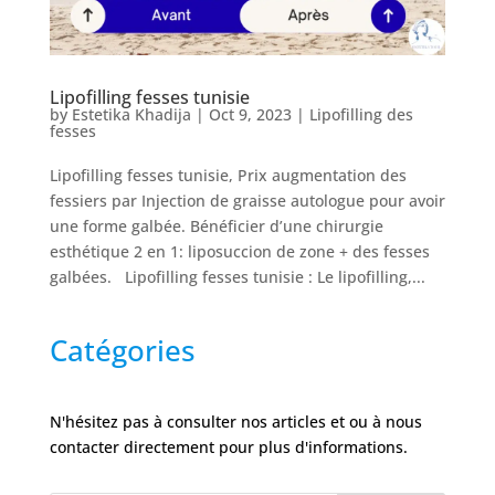
Nos
Tarifs
Lipofilling fesses tunisie
Nos
by
Estetika Khadija
|
Oct 9, 2023
|
Lipofilling des
chirurgies
fesses
Lipofilling fesses tunisie, Prix augmentation des
Obésité
fessiers par Injection de graisse autologue pour avoir
une forme galbée. Bénéficier d’une chirurgie
esthétique 2 en 1: liposuccion de zone + des fesses
Nos
galbées. Lipofilling fesses tunisie : Le lipofilling,...
chirurgiens
FAQ
Catégories
Services
N'hésitez pas à consulter nos articles et ou à nous
contacter directement pour plus d'informations.
Nos