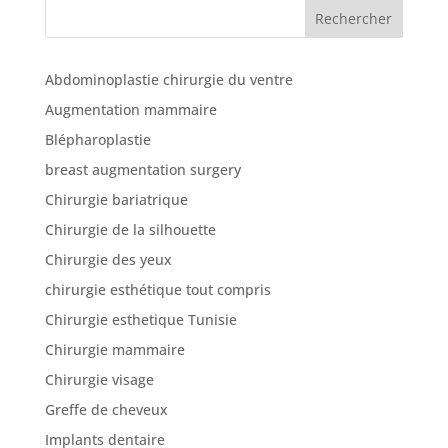
cliniques
Rechercher
Nos
Abdominoplastie chirurgie du ventre
articles
Augmentation mammaire
Avant
Blépharoplastie
/
Après
breast augmentation surgery
Chirurgie bariatrique
Devis
Gratuit
Chirurgie de la silhouette
Chirurgie des yeux
chirurgie esthétique tout compris
Chirurgie esthetique Tunisie
Chirurgie mammaire
Chirurgie visage
Greffe de cheveux
Implants dentaire