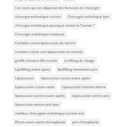
Ces stars qui ont dépensé des fortunes en chirurgie
chirurgie esthetique tunisie
Chirurgie esthétique lyon
chirurgie esthétique pourquoi choisir la Tunisie ?
Chirurgie esthétique toulouse
Combien coute liposuccion du ventre​
combien coûte une liposuccion en tunisie
greffe cheveux dhi tunisie
Le lifting du visage
Lipofilling avant apres
lipofilling mammaire prix
Liposuccion
liposuccion cuisse avant après
Liposuccion cuisse ratée
Liposuccion homme ventre
liposuccion ventre avant après
Liposuccion ventre prix
liposuccion ventre prix lyon
meilleur chirurgien esthétique tunisie avis
Photo avant après rhinoplastie
prix rhinoplastie