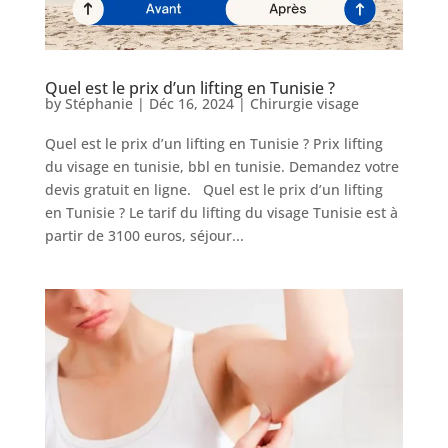
Quel est le prix d’un lifting en Tunisie ?
by
Stéphanie
|
Déc 16, 2024
|
Chirurgie visage
Nos
Tarifs
Quel est le prix d’un lifting en Tunisie ? Prix lifting
du visage en tunisie, bbl en tunisie. Demandez votre
devis gratuit en ligne. Quel est le prix d’un lifting
Nos
chirurgies
en Tunisie ? Le tarif du lifting du visage Tunisie est à
partir de 3100 euros, séjour...
Obésité
Nos
chirurgiens
FAQ