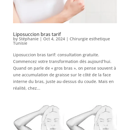
Services
Nos
cliniques
Liposuccion bras tarif
by
Stéphanie
|
Oct 4, 2024
|
Chirurgie esthetique
Tunisie
Nos
articles
Liposuccion bras tarif: consultation gratuite.
Commencez votre transformation dès aujourd’hui.
Avant
Quand on parle de « gros bras », on pense souvent à
/
une accumulation de graisse sur le côté de la face
Après
interne du bras, juste au-dessus du coude. Mais en
réalité, chez...
Devis
Gratuit