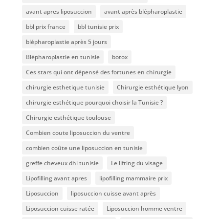
avant apres liposuccion
avant après blépharoplastie
bbl prix france
bbl tunisie prix
blépharoplastie après 5 jours
Blépharoplastie en tunisie
botox
Ces stars qui ont dépensé des fortunes en chirurgie
chirurgie esthetique tunisie
Chirurgie esthétique lyon
chirurgie esthétique pourquoi choisir la Tunisie ?
Chirurgie esthétique toulouse
Combien coute liposuccion du ventre​
combien coûte une liposuccion en tunisie
greffe cheveux dhi tunisie
Le lifting du visage
Lipofilling avant apres
lipofilling mammaire prix
Liposuccion
liposuccion cuisse avant après
Liposuccion cuisse ratée
Liposuccion homme ventre