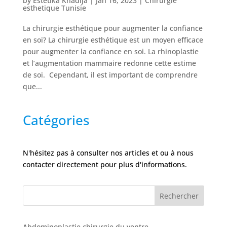
by
Estetika Khadija
|
Jan 16, 2023
|
Chirurgie
Nos
esthetique Tunisie
Tarifs
La chirurgie esthétique pour augmenter la confiance
en soi? La chirurgie esthétique est un moyen efficace
Nos
chirurgies
pour augmenter la confiance en soi. La rhinoplastie
et l’augmentation mammaire redonne cette estime
de soi. Cependant, il est important de comprendre
Obésité
que...
Catégories
Nos
chirurgiens
FAQ
N'hésitez pas à consulter nos articles et ou à nous
contacter directement pour plus d'informations.
Services
Rechercher
Nos
cliniques
Abdominoplastie chirurgie du ventre