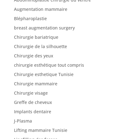
Augmentation mammaire
Blépharoplastie
Nos
articles
breast augmentation surgery
Chirurgie bariatrique
Avant
/
Chirurgie de la silhouette
Après
Chirurgie des yeux
Devis
chirurgie esthétique tout compris
Gratuit
Chirurgie esthetique Tunisie
Chirurgie mammaire
Chirurgie visage
Greffe de cheveux
Implants dentaire
J-Plasma
Lifting mammaire Tunisie