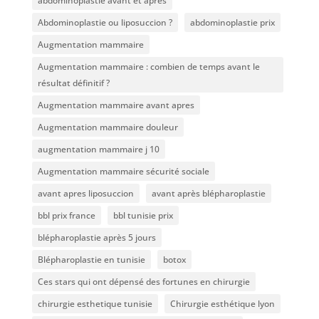
abdominoplastie avant et après
Abdominoplastie ou liposuccion ?
abdominoplastie prix
Augmentation mammaire
Augmentation mammaire : combien de temps avant le
résultat définitif ?
Augmentation mammaire avant apres
Augmentation mammaire douleur
augmentation mammaire j 10
Augmentation mammaire sécurité sociale
avant apres liposuccion
avant après blépharoplastie
bbl prix france
bbl tunisie prix
blépharoplastie après 5 jours
Blépharoplastie en tunisie
botox
Ces stars qui ont dépensé des fortunes en chirurgie
chirurgie esthetique tunisie
Chirurgie esthétique lyon