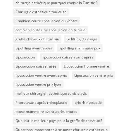
chirurgie esthétique pourquoi choisir la Tunisie ?
Chirurgie esthétique toulouse
Combien coute liposuccion du ventre​
combien coûte une liposuccion en tunisie
greffe cheveux dhi tunisie
Le lifting du visage
Lipofilling avant apres
lipofilling mammaire prix
Liposuccion
liposuccion cuisse avant après
Liposuccion cuisse ratée
Liposuccion homme ventre
liposuccion ventre avant après
Liposuccion ventre prix
liposuccion ventre prix lyon
meilleur chirurgien esthétique tunisie avis
Photo avant après rhinoplastie
prix rhinoplastie
ptose mammaire avant après photos
Quel est le meilleur pays pour la greffe de cheveux ?
Questions importantes à se poser chirurgie esthétique