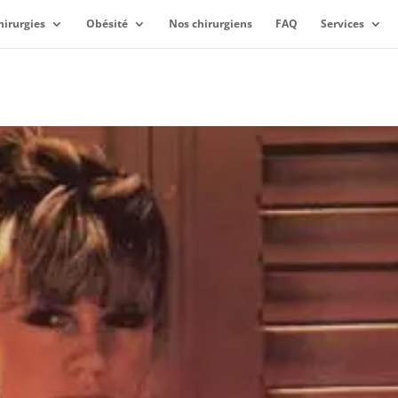
hirurgies
Obésité
Nos chirurgiens
FAQ
Services