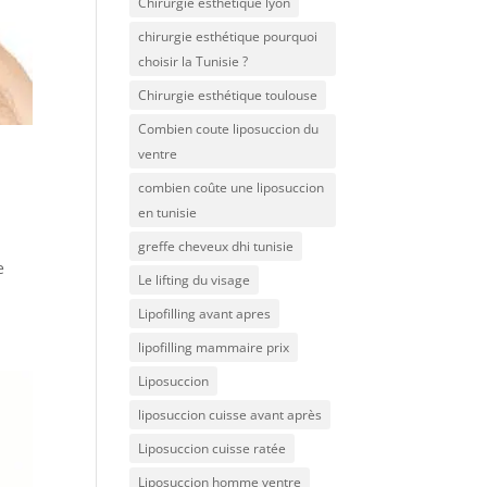
Chirurgie esthétique lyon
chirurgie esthétique pourquoi
choisir la Tunisie ?
Chirurgie esthétique toulouse
Combien coute liposuccion du
ventre​
combien coûte une liposuccion
en tunisie
greffe cheveux dhi tunisie
e
Le lifting du visage
Lipofilling avant apres
lipofilling mammaire prix
Liposuccion
liposuccion cuisse avant après
Liposuccion cuisse ratée
Liposuccion homme ventre