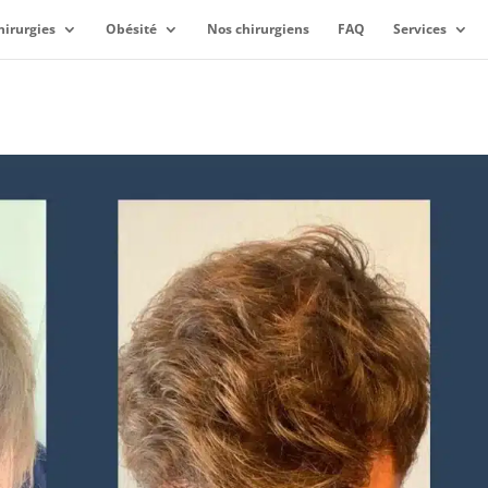
hirurgies
Obésité
Nos chirurgiens
FAQ
Services