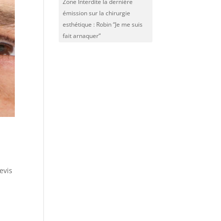
Zone Interdite la dernière
émission sur la chirurgie
esthétique : Robin “Je me suis
fait arnaquer”
evis