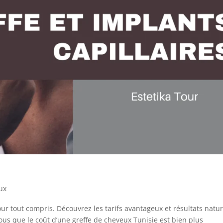
ux
our tout compris. Découvrez les tarifs avantageux et résultats natur
us que le coût d’une greffe de cheveux Tunisie est bien plus