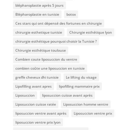
blépharoplastie après 5 jours
Blépharoplastie en tunisie
botox
Ces stars qui ont dépensé des fortunes en chirurgie
chirurgie esthetique tunisie
Chirurgie esthétique lyon
chirurgie esthétique pourquoi choisir la Tunisie ?
Chirurgie esthétique toulouse
Combien coute liposuccion du ventre​
combien coûte une liposuccion en tunisie
greffe cheveux dhi tunisie
Le lifting du visage
Lipofilling avant apres
lipofilling mammaire prix
Liposuccion
liposuccion cuisse avant après
Liposuccion cuisse ratée
Liposuccion homme ventre
liposuccion ventre avant après
Liposuccion ventre prix
liposuccion ventre prix lyon