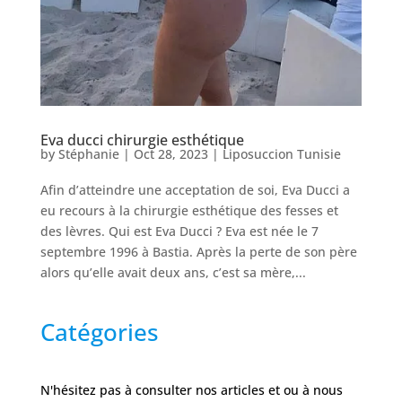
Nos
Tarifs
Nos
chirurgies
Eva ducci chirurgie esthétique
by
Stéphanie
|
Oct 28, 2023
|
Liposuccion Tunisie
Obésité
Afin d’atteindre une acceptation de soi, Eva Ducci a
eu recours à la chirurgie esthétique des fesses et
Nos
des lèvres. Qui est Eva Ducci ? Eva est née le 7
chirurgiens
septembre 1996 à Bastia. Après la perte de son père
alors qu’elle avait deux ans, c’est sa mère,...
FAQ
Catégories
Services
N'hésitez pas à consulter nos articles et ou à nous
Nos