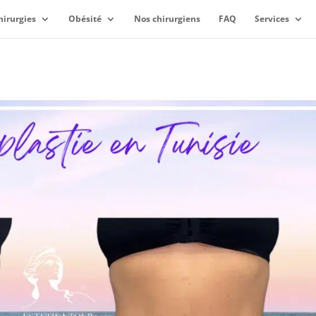
hirurgies
Obésité
Nos chirurgiens
FAQ
Services