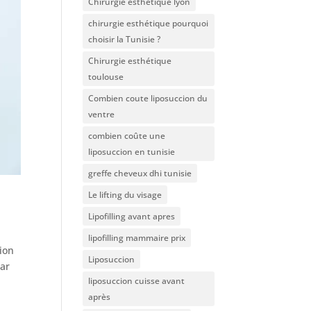
Chirurgie esthétique lyon
chirurgie esthétique pourquoi
choisir la Tunisie ?
Chirurgie esthétique
toulouse
Combien coute liposuccion du
ventre​
combien coûte une
liposuccion en tunisie
greffe cheveux dhi tunisie
Le lifting du visage
Lipofilling avant apres
lipofilling mammaire prix
ion
Liposuccion
par
liposuccion cuisse avant
après