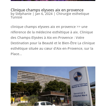
Clinique champs elysees aix en provence
by
Stéphanie
|
Jan 6, 2024
|
Chirurgie esthetique
Nos
Tunisie
Tarifs
clinique champs elysees aix en provence >> une
réference de la médecine esthétique à aix. Clinique
Nos
chirurgies
des Champs-Elysées à Aix-en-Provence : Votre
Destination pour la Beauté et le Bien-Être La clinique
esthétique située au cœur d’Aix-en-Provence, sur la
Obésité
Place...
Nos
chirurgiens
FAQ
Services