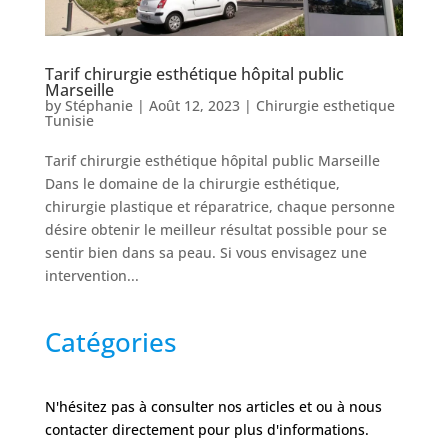
Nos
cliniques
Tarif chirurgie esthétique hôpital public
Marseille
by
Stéphanie
|
Août 12, 2023
|
Chirurgie esthetique
Nos
Tunisie
articles
Tarif chirurgie esthétique hôpital public Marseille
Avant
Dans le domaine de la chirurgie esthétique,
/
chirurgie plastique et réparatrice, chaque personne
Après
désire obtenir le meilleur résultat possible pour se
Devis
sentir bien dans sa peau. Si vous envisagez une
Gratuit
intervention...
Catégories
N'hésitez pas à consulter nos articles et ou à nous
contacter directement pour plus d'informations.