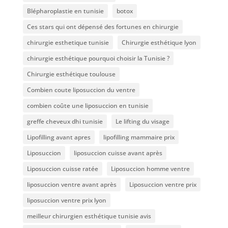
Blépharoplastie en tunisie
botox
Ces stars qui ont dépensé des fortunes en chirurgie
chirurgie esthetique tunisie
Chirurgie esthétique lyon
chirurgie esthétique pourquoi choisir la Tunisie ?
Chirurgie esthétique toulouse
Combien coute liposuccion du ventre​
combien coûte une liposuccion en tunisie
greffe cheveux dhi tunisie
Le lifting du visage
Lipofilling avant apres
lipofilling mammaire prix
Liposuccion
liposuccion cuisse avant après
Liposuccion cuisse ratée
Liposuccion homme ventre
liposuccion ventre avant après
Liposuccion ventre prix
liposuccion ventre prix lyon
meilleur chirurgien esthétique tunisie avis