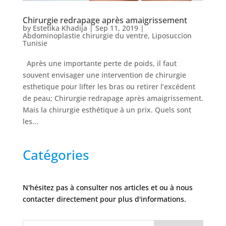
Nos
Chirurgie redrapage après amaigrissement
cliniques
by
Estetika Khadija
|
Sep 11, 2019
|
Abdominoplastie chirurgie du ventre
,
Liposuccion
Tunisie
Nos
Après une importante perte de poids, il faut
articles
souvent envisager une intervention de chirurgie
esthetique pour lifter les bras ou retirer l’excédent
Avant
/
de peau; Chirurgie redrapage après amaigrissement.
Après
Mais la chirurgie esthétique à un prix. Quels sont
les...
Devis
Gratuit
Catégories
N'hésitez pas à consulter nos articles et ou à nous
contacter directement pour plus d'informations.