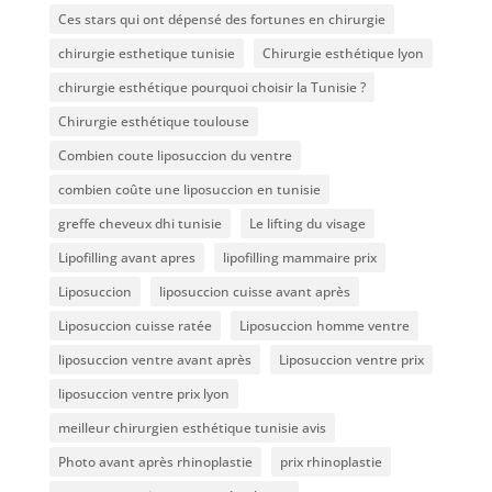
Ces stars qui ont dépensé des fortunes en chirurgie
chirurgie esthetique tunisie
Chirurgie esthétique lyon
chirurgie esthétique pourquoi choisir la Tunisie ?
Chirurgie esthétique toulouse
Combien coute liposuccion du ventre​
combien coûte une liposuccion en tunisie
greffe cheveux dhi tunisie
Le lifting du visage
Lipofilling avant apres
lipofilling mammaire prix
Liposuccion
liposuccion cuisse avant après
Liposuccion cuisse ratée
Liposuccion homme ventre
liposuccion ventre avant après
Liposuccion ventre prix
liposuccion ventre prix lyon
meilleur chirurgien esthétique tunisie avis
Photo avant après rhinoplastie
prix rhinoplastie