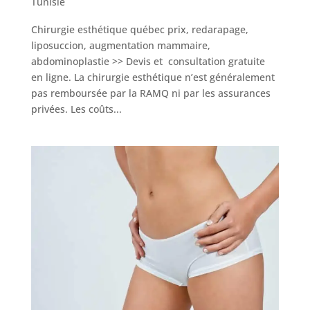
Tunisie
Chirurgie esthétique québec prix, redarapage,
Nos
liposuccion, augmentation mammaire,
Tarifs
abdominoplastie >> Devis et consultation gratuite
en ligne. La chirurgie esthétique n’est généralement
pas remboursée par la RAMQ ni par les assurances
Nos
chirurgies
privées. Les coûts...
Obésité
Nos
chirurgiens
FAQ
Services