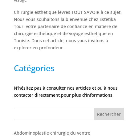
Nos
Tarifs
Chirurgie esthétique lèvres TOUT SAVOIR à ce sujet.
Nous vous souhaitons la bienvenue chez Estetika
Nos
Tour, votre partenaire de confiance en matière de
chirurgies
chirurgie esthétique et de voyage esthétique en
Tunisie. Dans cet article, nous vous invitons à
explorer en profondeur...
Obésité
Catégories
Nos
chirurgiens
N'hésitez pas à consulter nos articles et ou à nous
FAQ
contacter directement pour plus d'informations.
Services
Rechercher
Nos
Abdominoplastie chirurgie du ventre
cliniques