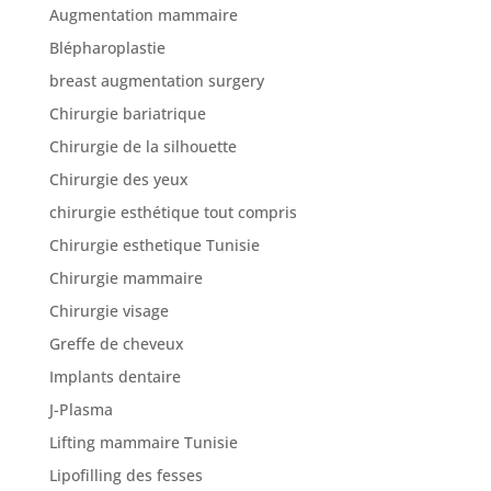
Augmentation mammaire
Blépharoplastie
Nos
breast augmentation surgery
articles
Chirurgie bariatrique
Avant
Chirurgie de la silhouette
/
Après
Chirurgie des yeux
chirurgie esthétique tout compris
Devis
Gratuit
Chirurgie esthetique Tunisie
Chirurgie mammaire
Chirurgie visage
Greffe de cheveux
Implants dentaire
J-Plasma
Lifting mammaire Tunisie
Lipofilling des fesses