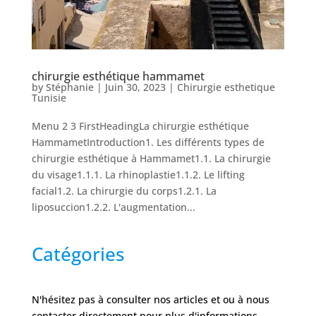
Nos
Tarifs
Nos
chirurgie esthétique hammamet
chirurgies
by
Stéphanie
|
Juin 30, 2023
|
Chirurgie esthetique
Tunisie
Menu 2 3 FirstHeadingLa chirurgie esthétique
Obésité
HammametIntroduction1. Les différents types de
chirurgie esthétique à Hammamet1.1. La chirurgie
Nos
du visage1.1.1. La rhinoplastie1.1.2. Le lifting
chirurgiens
facial1.2. La chirurgie du corps1.2.1. La
liposuccion1.2.2. L'augmentation...
FAQ
Catégories
Services
N'hésitez pas à consulter nos articles et ou à nous
Nos
contacter directement pour plus d'informations.