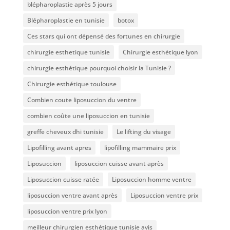
blépharoplastie après 5 jours
Blépharoplastie en tunisie
botox
Ces stars qui ont dépensé des fortunes en chirurgie
chirurgie esthetique tunisie
Chirurgie esthétique lyon
chirurgie esthétique pourquoi choisir la Tunisie ?
Chirurgie esthétique toulouse
Combien coute liposuccion du ventre​
combien coûte une liposuccion en tunisie
greffe cheveux dhi tunisie
Le lifting du visage
Lipofilling avant apres
lipofilling mammaire prix
Liposuccion
liposuccion cuisse avant après
Liposuccion cuisse ratée
Liposuccion homme ventre
liposuccion ventre avant après
Liposuccion ventre prix
liposuccion ventre prix lyon
meilleur chirurgien esthétique tunisie avis