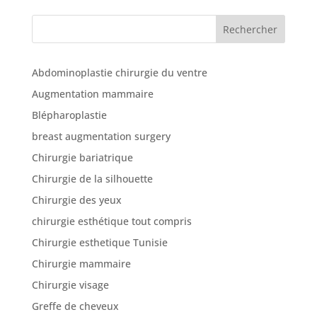
cliniques
Rechercher
Nos
articles
Abdominoplastie chirurgie du ventre
Avant
Augmentation mammaire
/
Blépharoplastie
Après
breast augmentation surgery
Devis
Chirurgie bariatrique
Gratuit
Chirurgie de la silhouette
Chirurgie des yeux
chirurgie esthétique tout compris
Chirurgie esthetique Tunisie
Chirurgie mammaire
Chirurgie visage
Greffe de cheveux