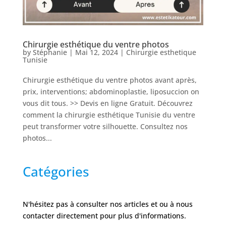
Nos
Tarifs
Chirurgie esthétique du ventre photos
Nos
by
Stéphanie
|
Mai 12, 2024
|
Chirurgie esthetique
chirurgies
Tunisie
Chirurgie esthétique du ventre photos avant après,
Obésité
prix, interventions; abdominoplastie, liposuccion on
vous dit tous. >> Devis en ligne Gratuit. Découvrez
comment la chirurgie esthétique Tunisie du ventre
Nos
peut transformer votre silhouette. Consultez nos
chirurgiens
photos...
FAQ
Catégories
Services
N'hésitez pas à consulter nos articles et ou à nous
contacter directement pour plus d'informations.
Nos