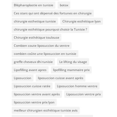
Blépharoplastie en tunisie
botox
Ces stars qui ont dépensé des fortunes en chirurgie
chirurgie esthetique tunisie
Chirurgie esthétique lyon
chirurgie esthétique pourquoi choisir la Tunisie ?
Chirurgie esthétique toulouse
Combien coute liposuccion du ventre​
combien coûte une liposuccion en tunisie
greffe cheveux dhi tunisie
Le lifting du visage
Lipofilling avant apres
lipofilling mammaire prix
Liposuccion
liposuccion cuisse avant après
Liposuccion cuisse ratée
Liposuccion homme ventre
liposuccion ventre avant après
Liposuccion ventre prix
liposuccion ventre prix lyon
meilleur chirurgien esthétique tunisie avis