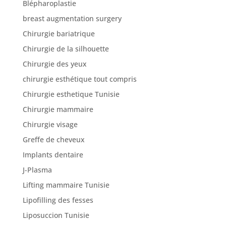
Blépharoplastie
breast augmentation surgery
Nos
Chirurgie bariatrique
articles
Chirurgie de la silhouette
Avant
Chirurgie des yeux
/
Après
chirurgie esthétique tout compris
Chirurgie esthetique Tunisie
Devis
Gratuit
Chirurgie mammaire
Chirurgie visage
Greffe de cheveux
Implants dentaire
J-Plasma
Lifting mammaire Tunisie
Lipofilling des fesses
Liposuccion Tunisie