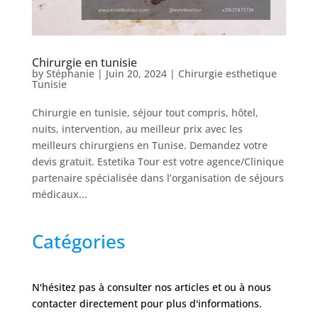
Nos
Tarifs
Chirurgie en tunisie
Nos
by
Stéphanie
|
Juin 20, 2024
|
Chirurgie esthetique
chirurgies
Tunisie
Chirurgie en tunisie, séjour tout compris, hôtel,
Obésité
nuits, intervention, au meilleur prix avec les
meilleurs chirurgiens en Tunise. Demandez votre
devis gratuit. Estetika Tour est votre agence/Clinique
Nos
partenaire spécialisée dans l’organisation de séjours
chirurgiens
médicaux...
FAQ
Catégories
Services
N'hésitez pas à consulter nos articles et ou à nous
contacter directement pour plus d'informations.
Nos