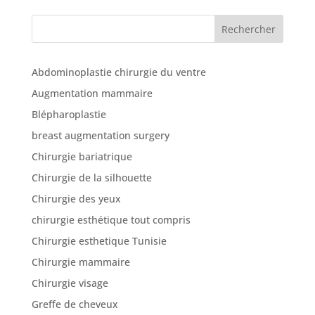
cliniques
Rechercher
Nos
articles
Abdominoplastie chirurgie du ventre
Avant
Augmentation mammaire
/
Blépharoplastie
Après
breast augmentation surgery
Devis
Chirurgie bariatrique
Gratuit
Chirurgie de la silhouette
Chirurgie des yeux
chirurgie esthétique tout compris
Chirurgie esthetique Tunisie
Chirurgie mammaire
Chirurgie visage
Greffe de cheveux