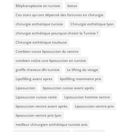
Blépharoplastie en tunisie
botox
Ces stars qui ont dépensé des fortunes en chirurgie
chirurgie esthetique tunisie
Chirurgie esthétique lyon
chirurgie esthétique pourquoi choisir la Tunisie ?
Chirurgie esthétique toulouse
Combien coute liposuccion du ventre​
combien coûte une liposuccion en tunisie
greffe cheveux dhi tunisie
Le lifting du visage
Lipofilling avant apres
lipofilling mammaire prix
Liposuccion
liposuccion cuisse avant après
Liposuccion cuisse ratée
Liposuccion homme ventre
liposuccion ventre avant après
Liposuccion ventre prix
liposuccion ventre prix lyon
meilleur chirurgien esthétique tunisie avis