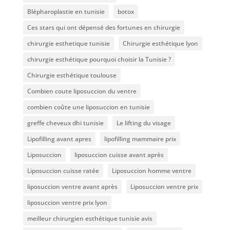
Blépharoplastie en tunisie
botox
Ces stars qui ont dépensé des fortunes en chirurgie
chirurgie esthetique tunisie
Chirurgie esthétique lyon
chirurgie esthétique pourquoi choisir la Tunisie ?
Chirurgie esthétique toulouse
Combien coute liposuccion du ventre​
combien coûte une liposuccion en tunisie
greffe cheveux dhi tunisie
Le lifting du visage
Lipofilling avant apres
lipofilling mammaire prix
Liposuccion
liposuccion cuisse avant après
Liposuccion cuisse ratée
Liposuccion homme ventre
liposuccion ventre avant après
Liposuccion ventre prix
liposuccion ventre prix lyon
meilleur chirurgien esthétique tunisie avis