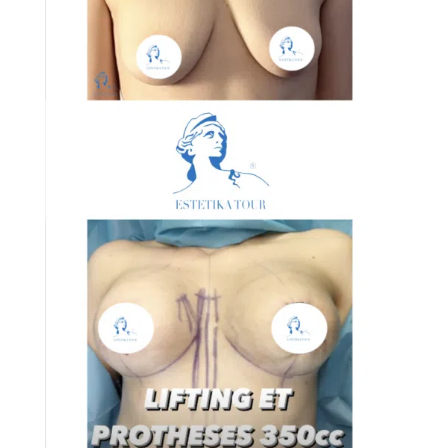
Services
Nos
cliniques
Nos
articles
Avant
/
Après
Devis
Gratuit