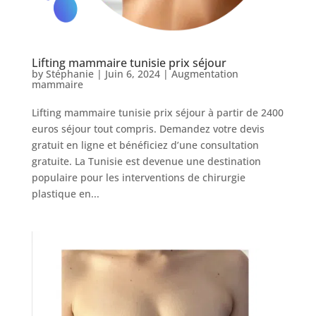
Lifting mammaire tunisie prix séjour
by
Stéphanie
|
Juin 6, 2024
|
Augmentation
mammaire
Nos
Lifting mammaire tunisie prix séjour​ à partir de 2400
Tarifs
euros séjour tout compris. Demandez votre devis
gratuit en ligne et bénéficiez d’une consultation
gratuite. La Tunisie est devenue une destination
Nos
chirurgies
populaire pour les interventions de chirurgie
plastique en...
Obésité
Nos
chirurgiens
FAQ