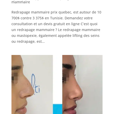
chirurgiens
mammaire
FAQ
Redrapage mammaire prix quebec, est autour de 10
700$ contre 3 375$ en Tunisie. Demandez votre
consultation et un devis gratuit en ligne C’est quoi
Services
un redrapage mammaire ? Le redrapage mammaire
ou mastopexie, également appelée lifting des seins
ou redrapage, est...
Nos
cliniques
Nos
articles
Avant
/
Après
Devis
Gratuit