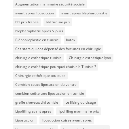
Augmentation mammaire sécurité sociale
avant apres liposuccion
avant après blépharoplastie
bbl prix france
bbl tunisie prix
blépharoplastie après 5 jours
Blépharoplastie en tunisie
botox
Ces stars qui ont dépensé des fortunes en chirurgie
chirurgie esthetique tunisie
Chirurgie esthétique lyon
chirurgie esthétique pourquoi choisir la Tunisie ?
Chirurgie esthétique toulouse
Combien coute liposuccion du ventre​
combien coûte une liposuccion en tunisie
greffe cheveux dhi tunisie
Le lifting du visage
Lipofilling avant apres
lipofilling mammaire prix
Liposuccion
liposuccion cuisse avant après