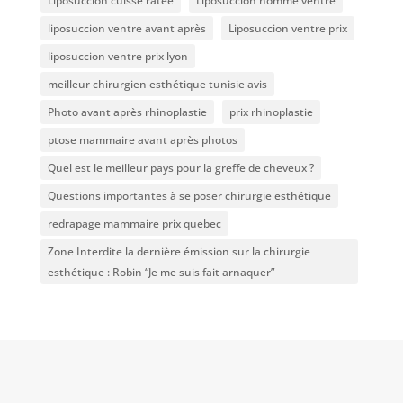
Liposuccion cuisse ratée
Liposuccion homme ventre
liposuccion ventre avant après
Liposuccion ventre prix
liposuccion ventre prix lyon
meilleur chirurgien esthétique tunisie avis
Photo avant après rhinoplastie
prix rhinoplastie
ptose mammaire avant après photos
Quel est le meilleur pays pour la greffe de cheveux ?
Questions importantes à se poser chirurgie esthétique
redrapage mammaire prix quebec
Zone Interdite la dernière émission sur la chirurgie
esthétique : Robin “Je me suis fait arnaquer”