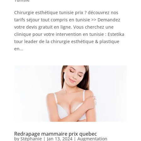
Chirurgie esthétique tunisie prix ? découvrez nos
tarifs séjour tout compris en tunisie >> Demandez
votre devis gratuit en ligne. Vous cherchez une
clinique pour votre intervention en tunisie : Estetika
tour leader de la chirurgie esthétique & plastique
en...
Nos
Tarifs
Nos
chirurgies
Obésité
Redrapage mammaire prix quebec
Nos
by
Stéphanie
|
Jan 13, 2024
|
Augmentation