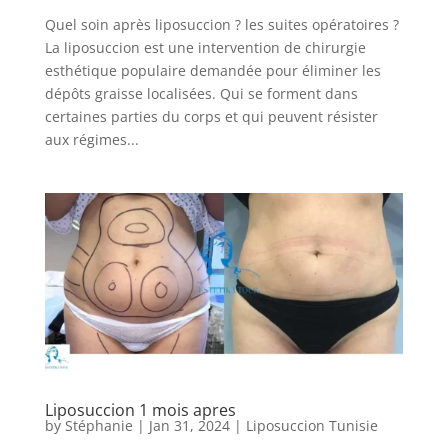
Quel soin après liposuccion ? les suites opératoires ?
La liposuccion est une intervention de chirurgie
esthétique populaire demandée pour éliminer les
dépôts graisse localisées. Qui se forment dans
certaines parties du corps et qui peuvent résister
aux régimes...
Nos
Tarifs
Nos
chirurgies
Obésité
Liposuccion 1 mois apres
Nos
by
Stéphanie
|
Jan 31, 2024
|
Liposuccion Tunisie
chirurgiens