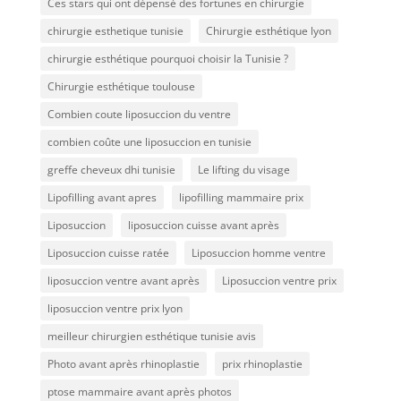
Ces stars qui ont dépensé des fortunes en chirurgie
chirurgie esthetique tunisie
Chirurgie esthétique lyon
chirurgie esthétique pourquoi choisir la Tunisie ?
Chirurgie esthétique toulouse
Combien coute liposuccion du ventre​
combien coûte une liposuccion en tunisie
greffe cheveux dhi tunisie
Le lifting du visage
Lipofilling avant apres
lipofilling mammaire prix
Liposuccion
liposuccion cuisse avant après
Liposuccion cuisse ratée
Liposuccion homme ventre
liposuccion ventre avant après
Liposuccion ventre prix
liposuccion ventre prix lyon
meilleur chirurgien esthétique tunisie avis
Photo avant après rhinoplastie
prix rhinoplastie
ptose mammaire avant après photos