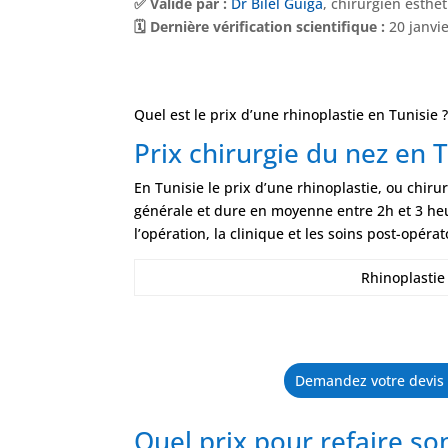
✅ Validé par :
Dr Bilel Guiga
, chirurgien esthé
🗓️ Dernière vérification scientifique :
20 janvi
Quel est le prix d’une rhinoplastie en Tunisie 
Prix chirurgie du nez en 
En Tunisie le prix d’une rhinoplastie, ou chir
générale et dure en moyenne entre 2h et 3 heu
l’opération, la clinique et les soins post-opérat
Rhinoplastie
Demandez votre devis g
Quel prix pour refaire so