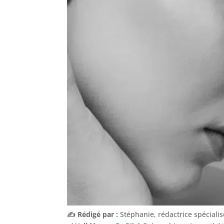
✍️ Rédigé par :
Stéphanie, rédactrice spéciali