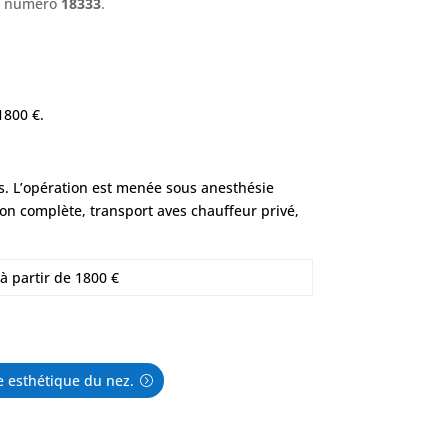
le numéro
18333
.
1800 €.
is. L’opération est menée sous anesthésie
on complète, transport aves chauffeur privé,
 à partir de 1800 €
e esthétique du nez.