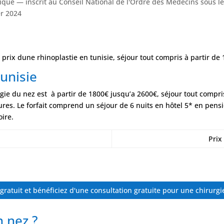
tique — inscrit au Conseil National de l'Ordre des Médecins sous 
er 2024
? prix dune rhinoplastie en tunisie, séjour tout compris à partir de 
Tunisie
urgie du nez est à partir de 1800€ jusqu’a 2600€, séjour tout compr
res. Le forfait comprend un séjour de 6 nuits en hôtel 5* en pensi
oire.
Prix
ratuit et bénéficiez d'une consultation gratuite pour une chirurgi
n nez ?